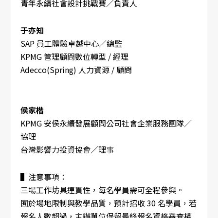
青年永續社會設計挑戰賽／負責人
于亦知
SAP 員工體驗卓越中心／總監
KPMG 管理顧問數位轉型 / 經理
Adecco(Spring) 人力資源 / 顧問
侯家楷
KPMG 安侯永續發展顧問公司社會企業服務團隊／
協理
台灣影響力投資協會／理事
▌注意事項：
三場工作坊具連貫性，每名學員需可全程參與。
囿於場地限制與教學品質，預計招收 30 名學員，若
報名人數超過，主辦單位保留最終報名資格審查權