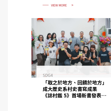
VIEW MORE
SDG4
「取之於地方、回饋於地方」
成大歷史系村史書寫成果
《誌村鑑 5》首場新書發表會
回到澎湖赤崁