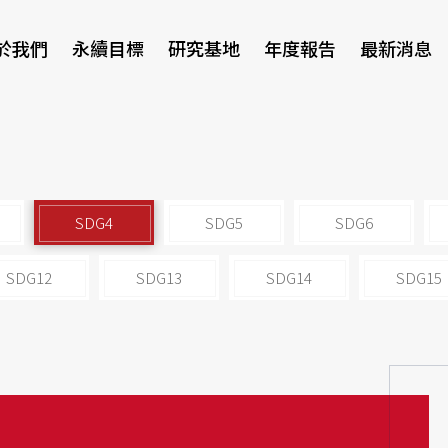
於我們
永續目標
研究基地
年度報告
最新消息
研討會
SDG4
SDG5
SDG6
SDG12
SDG13
SDG14
SDG15