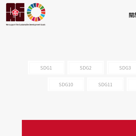
關
SDG1
SDG2
SDG3
SDG10
SDG11