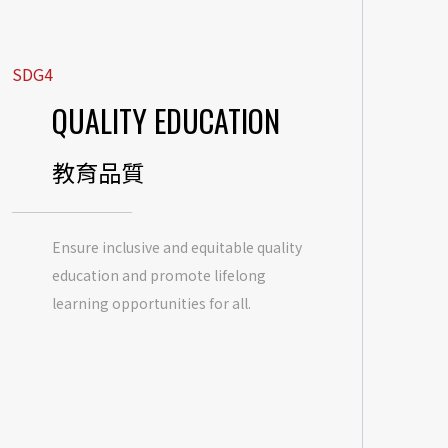
SDG4
QUALITY EDUCATION
教育品質
Ensure inclusive and equitable quality
education and promote lifelong
learning opportunities for all.