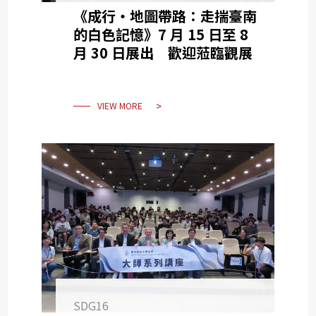
《成行・地圖帶路：走揣臺南
的白色記憶》7 月 15 日至 8
月 30 日展出 歡迎蒞臨觀展
VIEW MORE
SDG16