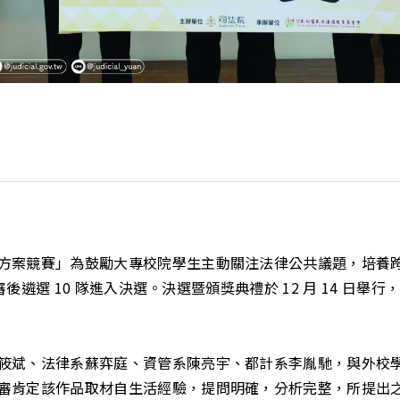
方案競賽」為鼓勵大專校院學生主動關注法律公共議題，培養跨
初審後遴選 10 隊進入決選。決選暨頒獎典禮於 12 月 14 
筱斌、法律系蘇弈庭、資管系陳亮宇、都計系李胤馳，與外校
審肯定該作品取材自生活經驗，提問明確，分析完整，所提出