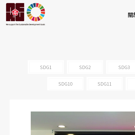
關
SDG1
SDG2
SDG3
SDG10
SDG11