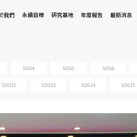
於我們
永續目標
研究基地
年度報告
最新消息
研討會
SDG4
SDG5
SDG6
SDG12
SDG13
SDG14
SDG15