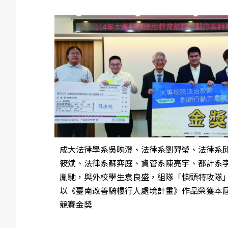
成大法律學系吳映澄、法律系劉羿瑩、法律系
筱斌、法律系蘇弈庭、資管系陳亮宇、都計系
胤馳，與外校學生袁良盛，組隊「懊頭特攻隊
以《臺南改善騎樓行人處境計畫》作品榮獲本
競賽金獎