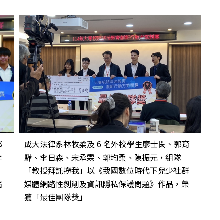
邱
成大法律系林牧柔及 6 名外校學生廖士閎、郭育
李
驊、李日森、宋承霖、郭均柔、陳振元，組隊
」
「教授拜託撈我」以《我國數位時代下兒少社群
屆
媒體網路性剝削及資訊隱私保護問題》作品，榮
獲「最佳團隊獎」