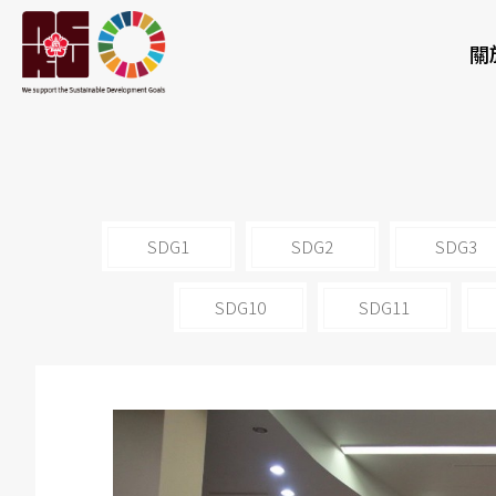
關
SDG1
SDG2
SDG3
SDG10
SDG11