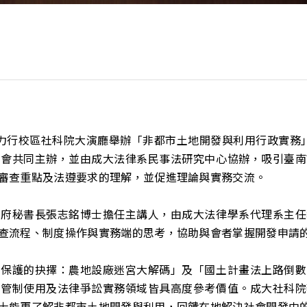
15 日在力行校區社科院大演廳舉辦「非都市土地開發與利用行政實務
學會共同主辦，並由成大法律系民事法研究中心協辦，吸引臺南
審查重點及法遵要求的理解，並促進理論與實務交流。
政府秘書長張志銘博士擔任主講人，由成大法律學系代理系主任
查流程、制度操作與實務端的思考，協助與會者掌握開發申請
與保護的抉擇：農地設廠迷宮大解碼」及「國土計畫法上路倒數
地管制使用及法律爭訟實務領域皆具高度參考價值。成大社科院
士能更了解非都市土地開發與利用，回饋在地解決社會開發中