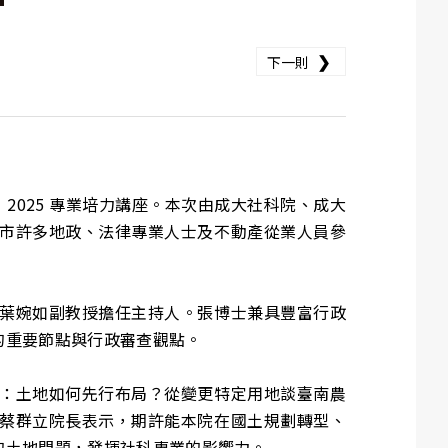
❯
下一則
」2025 專業培力講座。本次由成大社科院、成大
市許多地政、法律專業人士及不動產從業人員參
葉婉如副教授擔任主持人。張博士兼具豐富行政
的重要節點與行政審查觀點。
：土地如何先行布局？從變更特定用地談臺南農
蔡群立院長表示，期許能本院在國土規劃轉型、
的土地問題，發揮社科專業的影響力。