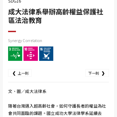
SDG16
SDG10
成大法律系舉辦高齡權益保護社
SDG11
區法治教育
SDG12
SDG13
SDG14
Synergy Correlation
SDG15
SDG16
SDG17
❮
❯
上一則
下一則
文、圖／成大法律系
隨著台灣邁入超高齡社會，如何守護長者的權益為社
會共同面臨的課題。國立成功大學法律學系延續去