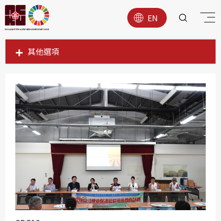
EN
其他選項
SDG1
SDG2
SDG3
SDG4
SDG5
SDG6
SDG7
SDG8
SDG9