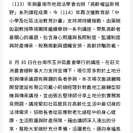
（113）年與臺南市地政法學會合辦「高齡權益新視
野」系列課程成果，今（114）年再次獲教育部「中
小學及社區法治教育計畫」支持將持續推動，由葉婉
如副教授帶領團隊繼續舉辦一系列講座，聚焦高齡者
最關心的議題，包含身心照護與長照制度、監護制度
與財產傳承、稅務規劃與遺囑安排、高齡詐騙防範。
8 月 30 日在台南市玉井區農會舉行的講座，在莊文
洲農會總幹事大力支持宣傳下，吸引眾多對於土地分
割與傳承議題有興趣的長者參與。本次場次邀請麗晴
開發建設有限公司戴小莉總經理針對農地工廠轉型契
機與傳承講授，並由張志堅律師分享土地分割實務常
見問題。講座緊扣社區居民在高齡化生活中最切身的
法律需求，協助長者從容應對老化過程中的身心健
康、生活照護與財產保障。藉由講師深入淺出的分
享，幫助大家做好充分準備，活躍老化，邁向幸福高