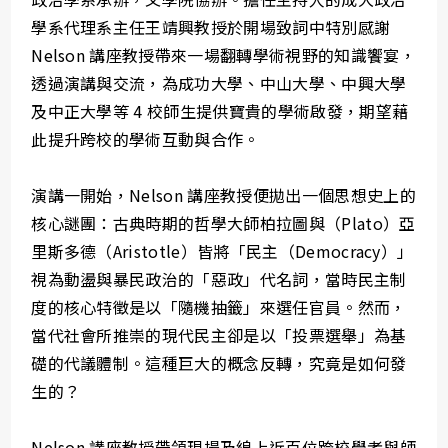
學系代理系主任王靖興教授於開場致詞中特別感謝
Nelson 講座教授帶來一場翻轉學術視野的知識饗宴，
透過演講與交流，為成功大學、中山大學、中興大學
及中正大學等 4 校師生提供寶貴的學術啟發，期望藉
此提升跨校的學術互動與合作。
演講一開始，Nelson 講座教授便拋出一個思想史上的
核心謎團：古典時期的哲學大師柏拉圖與（Plato）亞
里斯多德（Aristotle）皆將「民主（Democracy）」
視為動盪與暴民政治的「惡政」代名詞，當時民主制
度的核心特徵是以「隨機抽籤」來選任官員。然而，
當代社會所推崇的現代民主卻是以「投票選舉」為基
礎的代議體制。這種巨大的概念反轉，究竟是如何發
生的？
Nelson 講座教授帶領現場及線上近百位跨校學者與師