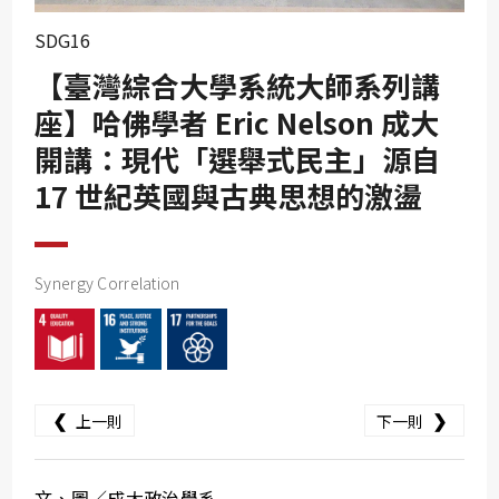
SDG10
SDG16
SDG11
【臺灣綜合大學系統大師系列講
SDG12
座】哈佛學者 Eric Nelson 成大
SDG13
開講：現代「選舉式民主」源自
SDG14
17 世紀英國與古典思想的激盪
SDG15
SDG16
Synergy Correlation
SDG17
❮
❯
上一則
下一則
文、圖／成大政治學系