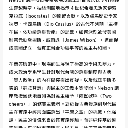
生穿越時空，抽絲剝繭地揭示 4 世紀希臘思想家伊索
克拉底（Isocrates）的關鍵貢獻。以及羅馬歷史學家
狄奧．卡西烏斯（Dio Cassius）於古代不列顛「主權
在民、依功績選舉賢能」的記載，如何深刻啟發美國
制憲元勳詹姆斯·威爾遜（James Wilson），進而促
成美國建立一個真正融合功績平等的民主共和國。
在問答環節中，現場師生展現了極高的學術思辨力。
成大政治學系學生針對現代台灣的選舉制度與古典
「賢人政治」的內在衝突提出質疑，以及就亞里斯多
德的「群眾智慧」與民主的正義本質發問。Nelson 講
座教授幽默地自詡為對民主給予「兩聲歡呼（Two
cheers）」的務實主義者。對於從古典貴族到現代民
主在實踐中經常面臨選出「平庸之輩」的挑戰，他強
調，民主的價值來自於其實踐經驗，而非純粹基於道
德判斷。正如邱吉爾所言，民主是「除了其他政府形