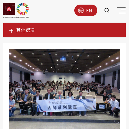
EN
其他選項
SDG1
SDG2
SDG3
SDG4
SDG5
SDG6
SDG7
SDG8
SDG9