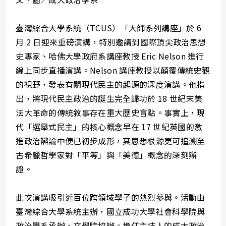
臺灣綜合大學系統（TCUS）「大師系列講座」於 6
月 2 日迎來重磅演講，特別邀請到國際頂尖政治思想
史專家、哈佛大學政府系講座教授 Eric Nelson 進行
線上同步直播演講。Nelson 講座教授以顛覆傳統史觀
的視野，發表有關現代民主的起源的深度演講。他指
出，將現代民主政治的誕生完全歸功於 18 世紀末美
法大革命的傳統敘事存在重大歷史盲點。事實上，現
代「選舉式民主」的核心概念早在 17 世紀英國的激
進政治辯論中便已初步成形，其思想根源更可追溯至
古希臘哲學家對「平等」與「美德」概念的深刻辯
證。
此次演講吸引近百位跨領域學子的熱烈參與。活動由
臺灣綜合大學系統主辦，國立成功大學社會科學院與
政治學系承辦，文學院協辦。擔任主持人的成大政治