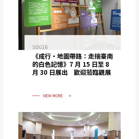
SDG16
《成行・地圖帶路：走揣臺南
的白色記憶》7 月 15 日至 8
月 30 日展出 歡迎蒞臨觀展
VIEW MORE