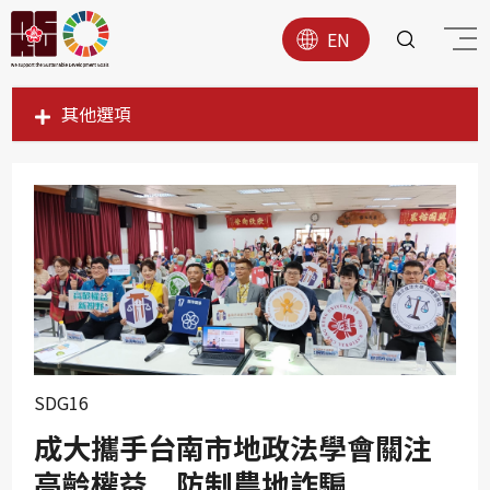
EN
其他選項
SDG1
SDG2
SDG3
SDG4
SDG5
SDG6
SDG7
SDG16
SDG8
成大攜手台南市地政法學會關注
SDG9
高齡權益 防制農地詐騙