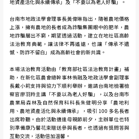
地資產活化與永續傳承」及「不要以為老人好騙」。
台南市地政法學會理事長黃偉琳指出，隨著農地價格
上漲，擁有農地的長者成為詐騙集團眼中的肥羊，農
地詐騙層出不窮，期望透過活動，建立在地社區高齡
法治教育典範，讓法律不再遙遠，也讓「傳承不遺
憾、防詐不留白」成為高齡社會的新共識。
本場法治教育活動由「教育部社區法治教育計畫」補
助，在新化區農會總幹事林侑融及地政法學會副理事
長戴小莉支持與協力下順利舉辦，邀請台南地檢署檢
察官廖羽羚主講「不要以為老人好騙」，以及台南市
農業局森林及自然保育科科長朱健明分享「農地利
用、農地資產活化與永續傳承」，吸引 100 多名長者
出席聆聽。由於活動適逢母親節前夕，主辦單位也特
別準備康乃馨花束贈送參與長者，也透過有獎問答與
互動交流，活動倍加溫馨。