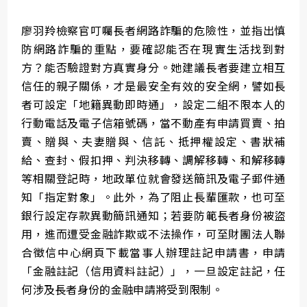
廖羽羚檢察官叮囑長者網路詐騙的危險性，並指出慎
防網路詐騙的重點，要確認能否在現實生活找到對
方？能否驗證對方真實身分。她建議長者要建立相互
信任的親子關係，才是最安全有效的安全網，譬如長
者可設定「地籍異動即時通」，設定二組不限本人的
行動電話及電子信箱號碼，當不動產有申請買賣、拍
賣、贈與、夫妻贈與、信託、抵押權設定、書狀補
給、查封、假扣押、判決移轉、調解移轉、和解移轉
等相關登記時，地政單位就會發送簡訊及電子郵件通
知「指定對象」。此外，為了阻止長輩匯款，也可至
銀行設定存款異動簡訊通知；若要防範長者身份被盜
用，進而遭受金融詐欺或不法操作，可至財團法人聯
合徵信中心網頁下載當事人辦理註記申請書，申請
「金融註記（信用資料註記）」，一旦設定註記，任
何涉及長者身份的金融申請將受到限制。