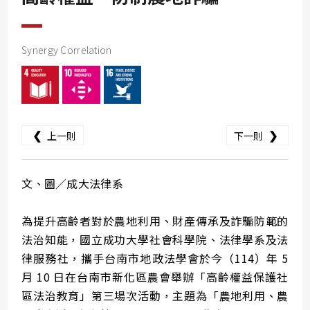
SDG10
SDG11
Synergy Correlation
SDG12
SDG13
SDG14
SDG15
❮
❯
上一則
下一則
SDG16
SDG17
文、圖／成大法律系
為提升高齡者對於農地利用、財產傳承及詐騙防範的
法治知能，國立成功大學社會科學院、法律學系及法
律服務社，攜手台南市地政法學會於今（114）年 5
月 10 日在台南市新化區農會舉辦「高齡權益保護社
區法治教育」第三場次活動，主題為「農地利用、農