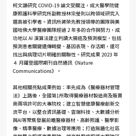
柯文謙研究 COVID-19 論文受關注，成大醫學院健
康照護科學研究所副教授林宗瑩則以跨領域研究入
選高被引學者。資訊所蔣榮先教授領導的團隊與美
國哈佛大學醫療團隊經過 2 年多的合作與努力，成
功地以 AI 演算法建立判讀大腸癌及預測模型，包括
預測患者關鍵遺傳畸變、基因表現、存活期，還可
找出與病理切片明確的關聯性。研究成果 2023 年
４ 月躍登國際期刊自然通訊《Nature
Communications》。
其他相關亮點成果例如：率先成為《醫療器材管理
法》上路後，全國第1所取得醫療器材製造商及販賣
商兩項許可的大專院校；建立智慧健康醫療創新交
流平台，以整合資訊基礎、雲端科技、大數據分析
與AI等聚焦發展前瞻醫療器材、高齡照護、醫學影
像、精準醫療、數據治理等應用；打造無牆化社區