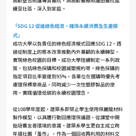
高齡整合照護專責醫院，將高齡醫療照護由醫院延
續至社區、深入到家庭。
「SDG 12 促進綠色經濟，確保永續消費及生產模
式」
成功大學以負責任的綠色經濟模式回應SDG 12，透
過從制度上的根本改革推動內外兼顧的永續轉型，
實現綠色校園的目標。成功大學陸續制定一系列政
策，包括綠色採購和校園減塑規約等。綠色採購的
指定項目比率要達到95%，各單位在選購時優先考
慮環保標章商品，同時減少一次性塑膠製品的使
用，實踐循環低碳的永續校園理念。
從108學年度起，建築系即禁止學生使用保麗龍材料
製作模型，以具體行動回應環保議題，從課堂中開
始培養友善環境的意識。建築系學生更自主成立跨
年級社團「蚤市」，作為一個回收再利用的材料交