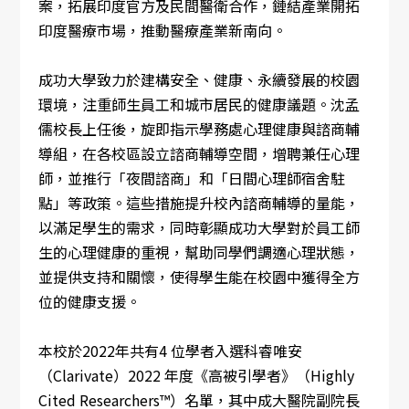
案，拓展印度官方及民間醫衛合作，鏈結產業開拓
印度醫療市場，推動醫療產業新南向。
成功大學致力於建構安全、健康、永續發展的校園
環境，注重師生員工和城市居民的健康議題。沈孟
儒校長上任後，旋即指示學務處心理健康與諮商輔
導組，在各校區設立諮商輔導空間，增聘兼任心理
師，並推行「夜間諮商」和「日間心理師宿舍駐
點」等政策。這些措施提升校內諮商輔導的量能，
以滿足學生的需求，同時彰顯成功大學對於員工師
生的心理健康的重視，幫助同學們調適心理狀態，
並提供支持和關懷，使得學生能在校園中獲得全方
位的健康支援。
本校於2022年共有4 位學者入選科睿唯安
（Clarivate）2022 年度《高被引學者》（Highly
Cited Researchers™）名單，其中成大醫院副院長