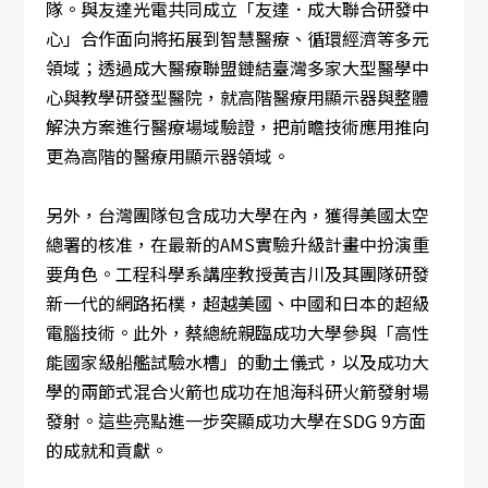
隊。與友達光電共同成立「友達．成大聯合研發中
心」合作面向將拓展到智慧醫療、循環經濟等多元
領域；透過成大醫療聯盟鏈結臺灣多家大型醫學中
心與教學研發型醫院，就高階醫療用顯示器與整體
解決方案進行醫療場域驗證，把前瞻技術應用推向
更為高階的醫療用顯示器領域。
另外，台灣團隊包含成功大學在內，獲得美國太空
總署的核准，在最新的AMS實驗升級計畫中扮演重
要角色。工程科學系講座教授黃吉川及其團隊研發
新一代的網路拓樸，超越美國、中國和日本的超級
電腦技術。此外，蔡總統親臨成功大學參與「高性
能國家級船艦試驗水槽」的動土儀式，以及成功大
學的兩節式混合火箭也成功在旭海科研火箭發射場
發射。這些亮點進一步突顯成功大學在SDG 9方面
的成就和貢獻。