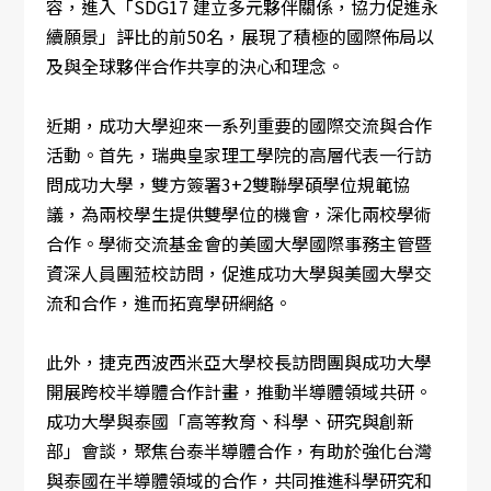
容，進入「SDG17 建立多元夥伴關係，協力促進永
續願景」評比的前50名，展現了積極的國際佈局以
及與全球夥伴合作共享的決心和理念。
近期，成功大學迎來一系列重要的國際交流與合作
活動。首先，瑞典皇家理工學院的高層代表一行訪
問成功大學，雙方簽署3+2雙聯學碩學位規範協
議，為兩校學生提供雙學位的機會，深化兩校學術
合作。學術交流基金會的美國大學國際事務主管暨
資深人員團蒞校訪問，促進成功大學與美國大學交
流和合作，進而拓寬學研網絡。
此外，捷克西波西米亞大學校長訪問團與成功大學
開展跨校半導體合作計畫，推動半導體領域共研。
成功大學與泰國「高等教育、科學、研究與創新
部」會談，聚焦台泰半導體合作，有助於強化台灣
與泰國在半導體領域的合作，共同推進科學研究和