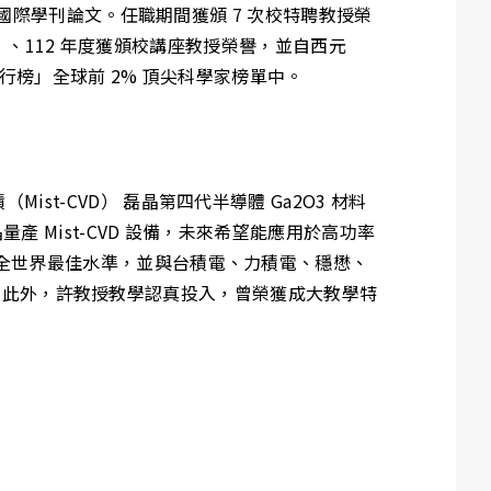
 國際學刊論文。任職期間獲頒 7 次校特聘教授榮
獎」、112 年度獲頒校講座教授榮譽，並自西元
排行榜」全球前 2% 頂尖科學家榜單中。
-CVD） 磊晶第四代半導體 Ga2O3 材料
Mist-CVD 設備，未來希望能應用於高功率
及導通電阻均達到全世界最佳水準，並與台積電、力積電、穩懋、
期刊。此外，許教授教學認真投入，曾榮獲成大教學特