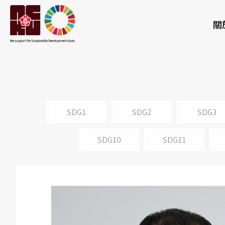
關
SDG1
SDG2
SDG3
SDG10
SDG11