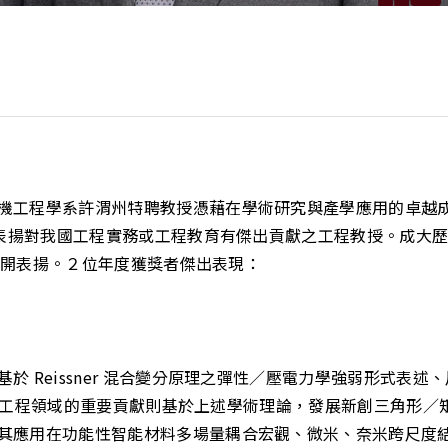
工程學系許渭州特聘教授憑藉在學術研究與產學應用的卓越成就
旨在表揚對我國工程實務或工程教育有傑出貢獻之工程教授。成大
受公開表揚。２位年度獲獎者傑出表現：
於 Reissner 混合變分原理之彈性／壓電力學強弱形式表
；在工程領域的重要貢獻則基於上述學術理論，發展新創三角形／矩形環
其應用在功能性智能材料多場量耦合宏觀、微米、奈米跨尺度