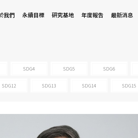
於我們
永續目標
研究基地
年度報告
最新消息
研討會
SDG4
SDG5
SDG6
SDG12
SDG13
SDG14
SDG15