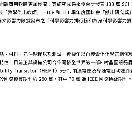
商用軟體更加經濟；其研究成果迄今合計發表 133 篇 SCI
校「教學傑出教師」、108 和 111 學年度國科會「傑出研究
pus 論文影響力數據發布之「科學影響力排行榜和終身科學影響力
材料、元件製程以及測試，近幾年以自製霧化化學氣相沉積（Mist
，目前正與設備公司合作開發全世界第一部8 吋晶圓級磊晶量產 
ron Mobility Transistor（HEMT）元件, 崩潰電壓
優質期刊約 260 篇，其中 70 篇 為 IEEE 國際頂級