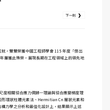
❯
下一則
，雙雙榮獲中國工程師學會 115 年度「傑出
歷年屢獲此殊榮，展現長期在工程領域上的領先地
述、尺度相關協合應力偶歸一理論與協合應變梯度理
狀柱體元素法、Hermitian Cn 層狀元素和
結構力學之分析和最佳化設計上，結果顯示上述