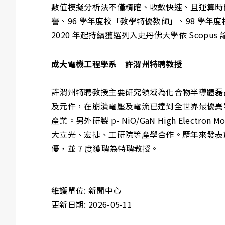
數值模擬分析法不僅精確、收斂快速、且運算時間較
譽、96 學年度校「教學特優教師」、98 學年度
2020 年起持續獲選列入史丹佛大學依 Sco
成大電機工程學系 許渭州特聘教授
許渭州特聘教授主要研究領域為化合物半導體磊晶、
及元件，在崩潰電壓及電流已達到全世界最優異特性
產業。另外研製 p- NiO/GaN High Elect
大立光、宏捷、工研院等產學合作。歷年來發表於國際
優，並 7 度獲聘為特聘教授。
維護單位: 新聞中心
更新日期: 2026-05-11