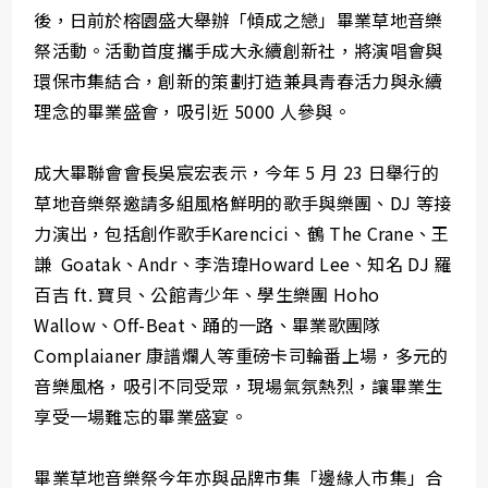
後，日前於榕園盛大舉辦「傾成之戀」畢業草地音樂
祭活動。活動首度攜手成大永續創新社，將演唱會與
環保市集結合，創新的策劃打造兼具青春活力與永續
理念的畢業盛會，吸引近 5000 人參與。
成大畢聯會會長吳宸宏表示，今年 5 月 23 日舉行的
草地音樂祭邀請多組風格鮮明的歌手與樂團、DJ 等接
力演出，包括創作歌手Karencici、鶴 The Crane、王
謙 Goatak、Andr、李浩瑋Howard Lee、知名 DJ 羅
百吉 ft. 寶貝、公館青少年、學生樂團 Hoho
Wallow、Off-Beat、踊的一路、畢業歌團隊
Complaianer 康譜爛人等重磅卡司輪番上場，多元的
音樂風格，吸引不同受眾，現場氣氛熱烈，讓畢業生
享受一場難忘的畢業盛宴。
畢業草地音樂祭今年亦與品牌市集「邊緣人市集」合