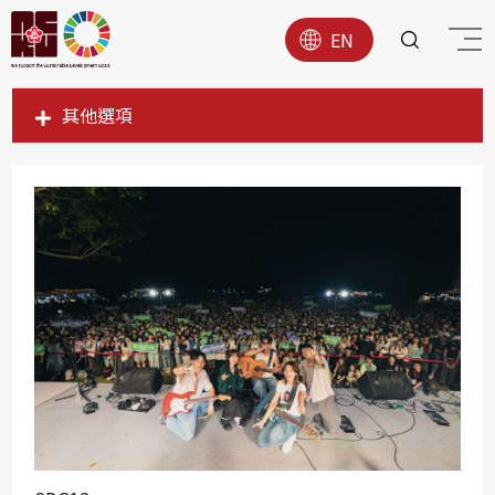
EN
其他選項
SDG1
SDG2
SDG3
SDG4
SDG5
SDG6
SDG7
SDG8
SDG9