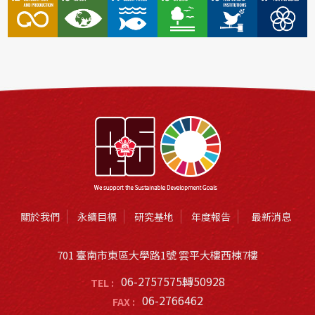
關於我們
永續目標
研究基地
年度報告
最新消息
701 臺南市東區大學路1號 雲平大樓西棟7樓
06-2757575轉50928
TEL :
06-2766462
FAX :