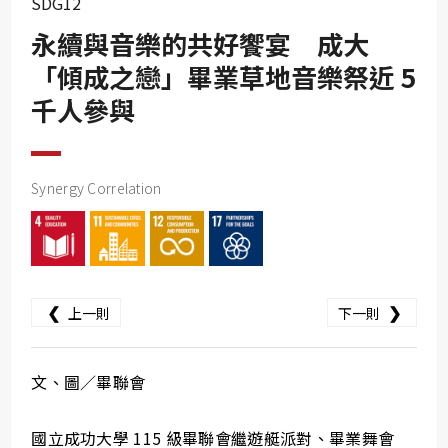
SDG12
SDG10
永續與音樂的共好饗宴 成大
SDG11
「傾成之戀」畢業草地音樂祭近 5
SDG12
千人參與
SDG13
SDG14
SDG15
Synergy Correlation
SDG16
SDG17
❮
❯
上一則
下一則
文、圖／畢聯會
國立成功大學 115 級畢聯會繼遊艇派對、畢業舞會