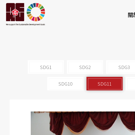
關
SDG1
SDG2
SDG3
SDG10
SDG11