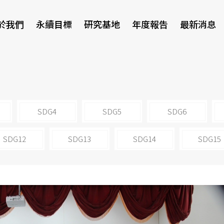
於我們
永續目標
研究基地
年度報告
最新消息
研討會
SDG4
SDG5
SDG6
SDG12
SDG13
SDG14
SDG15