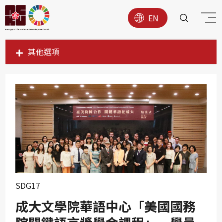
EN
其他選項
SDG1
SDG2
SDG3
SDG4
SDG5
SDG6
SDG7
SDG17
SDG8
成大文學院華語中心「美國國務
SDG9