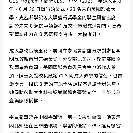
CLS Program，簡稱CLS），今（2023）年邁入第 8
年，6 月 26 日舉行始業式。23 名來自美國耶魯大
學、史密斯學院等大學獲得獎學金的學生興奮出席，
對於未來 8 週的華語課程及文化體驗充滿期待，更希
望華語能力在 8 週密集學習後，大幅提升。
成大副校長陳玉女、美國在臺協會高雄分處副處長李
明磊等親自出席始業式，外交部北美司、教育部國際
及兩岸教育司、美國國際教育委員會等也派代表參
加。陳玉女副校長感謝 CLS 對成大教學的信任，也告
訴學員，相信 8 週的華語學習課程不會讓學員失望，
她同時鼓勵大家趁機認識與體會臺灣文化，日後成為
臺美關係橋樑。
學員衛華曾在中國學華語，第一次來到臺灣，他表示
因此知道在全華語環境下學習的優點，很幸運有機會