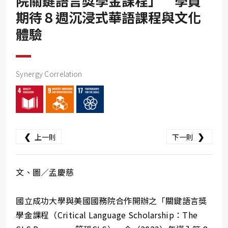
院關鍵語言獎學金課程」 學員
SDG10
期待８週沉浸式華語課程與文化
SDG11
體驗
SDG12
SDG13
Synergy Correlation
SDG14
SDG15
SDG16
SDG17
❮
❯
上一則
下一則
文、圖／孟慶慈
國立成功大學與美國國務院合作開辦之「關鍵語言獎
學金課程（Critical Language Scholarship：The