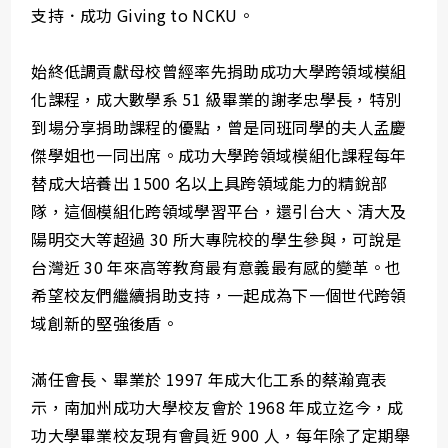
支持．成功 Giving to NCKU。
始終低調貢獻母校曾經率先捐助成功大學跨領域模組
化課程，成大數學系 51 級畢業的謝孝忠學長，特別
到場分享捐助課程的優點，曾是同班同學的夫人孟慶
傑學姐也一同出席。成功大學跨領域模組化課程每年
替成大培養出 1500 名以上具跨領域能力的精銳部
隊，這個模組化跨領域學習平台，還引台大、清大及
陽明交大等超過 30 所大專院校的學生參與，可說是
台灣近 30 年來高等教育最有意義最有感的變革。也
希望校友們繼續捐助支持，一起成為下一個世代跨領
域創新的堅強後盾。
滿任會長、畢業於 1997 年成大化工系的蔡瀚寬表
示，南加州成功大學校友會於 1968 年成立迄今，成
功大學畢業校友現有會員近 900 人，每年除了定期舉