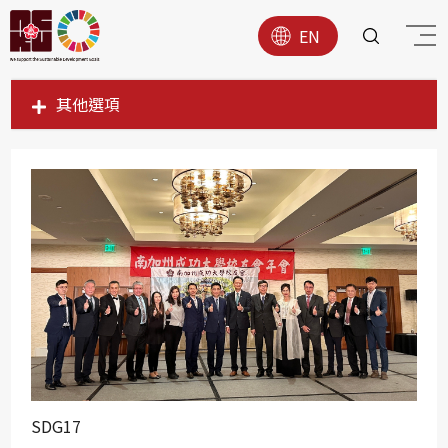
EN
其他選項
SDG1
SDG2
SDG3
SDG4
SDG5
SDG6
SDG7
SDG8
SDG9
SDG17