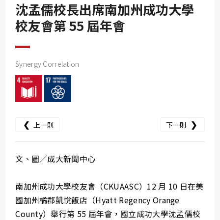
SDG10
沈孟儒校長出席南加州成功大學
SDG11
校友會第 55 屆年會
SDG12
SDG13
Synergy Correlation
SDG14
SDG15
SDG16
❮
❯
上一則
下一則
SDG17
文、圖／成大新聞中心
南加州成功大學校友會（CKUAASC）12 月 10 日在美
國加州橘郡凱悅飯店（Hyatt Regency Orange
County）舉行第 55 屆年會，國立成功大學沈孟儒校