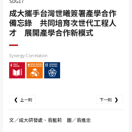
SDG17
SDG10
成大攜手台灣世曦簽署產學合作
SDG11
備忘錄 共同培育次世代工程人
SDG12
才 展開產學合作新模式
SDG13
SDG14
SDG15
Synergy Correlation
SDG16
SDG17
❮
❯
上一則
下一則
文／成大研發處、翁藍莉 圖／翁進忠