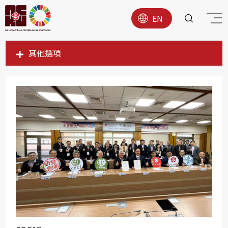
EN
其他選項
SDG1
SDG2
SDG3
SDG4
SDG5
SDG6
SDG7
SDG8
SDG9