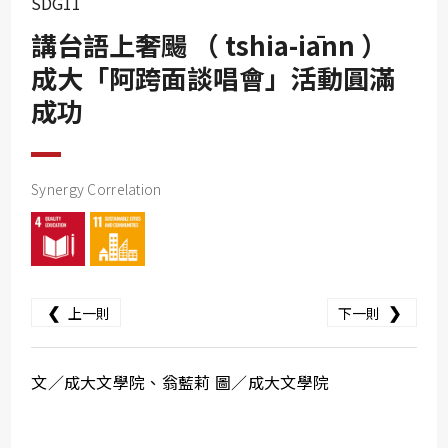
SDG11
SDG10
講台語上奢颺 （ tshia-iānn ）
SDG11
成大「阿跨面談唱會」活動圓滿
SDG12
成功
SDG13
SDG14
SDG15
Synergy Correlation
SDG16
SDG17
❮
❯
上一則
下一則
文／成大文學院、翁藍莉 圖／成大文學院