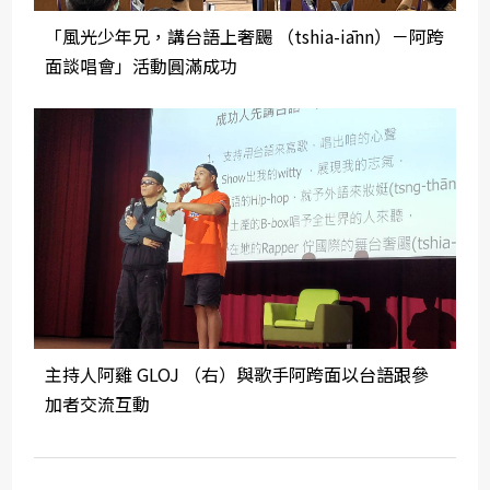
「風光少年兄，講台語上奢颺 （tshia-iānn）－阿跨
面談唱會」活動圓滿成功
主持人阿雞 GLOJ （右）與歌手阿跨面以台語跟參
加者交流互動