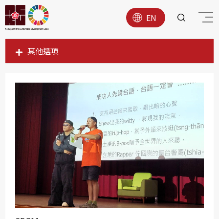
EN
其他選項
SDG1
SDG2
SDG3
SDG4
SDG5
SDG6
SDG7
SDG8
SDG9