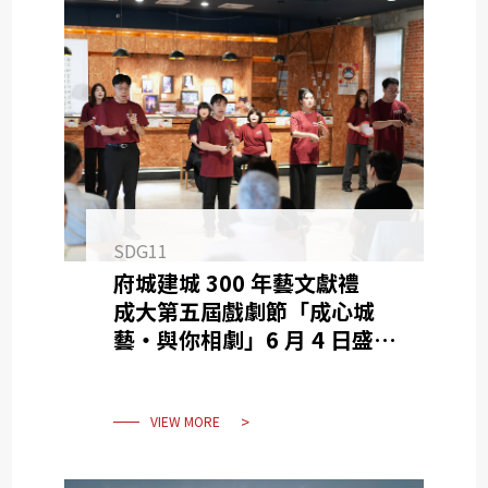
SDG11
府城建城 300 年藝文獻禮
成大第五屆戲劇節「成心城
藝・與你相劇」6 月 4 日盛大
開幕
VIEW MORE