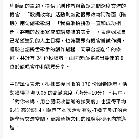
望聽到的主題，提供了創作者與觀眾之間深度交流的
機會。「歌詞改寫」活動則鼓勵觀眾改寫阿跨面〈陷
眠〉兩句副歌歌詞－「我勇敢拍拼煞一直和成功相
閃、將咱的故事寫成歌譜成咱的美夢」，表達觀眾自
己希望達到的人生目標，也讓觀眾有機會嘗試作詞，
體驗台語饒舌歌手的創作過程，同享台語創作的樂
趣。共計有 24 位投稿者，由阿跨面挑選出最佳的 8
位於談唱會中和觀眾分享。
主辦單位表示，根據事後回收的 170 份問卷顯示，活
動獲得平均 9.05 的高滿意度（滿分=10分）。其中，
「對你來講，用台語吸收智識的接受度」也獲得平均
8.41 高分認同，顯示了本次活動有效打造了良好的台
語學習交流空間，更讓台語文化的推廣與傳承向前邁
進。