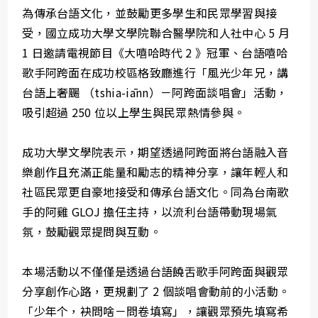
為傳承台語文化，並鼓勵更多學生和民眾學習與接
受，國立成功大學文學院聯合醫學院和人社中心 5 月
1 日邀請電視節目《大嘻哈時代 2 》冠軍、台語嘻哈
歌手阿跨面在成功校區格致廳進行「風光少年兄，講
台語上奢颺 （tshia-iānn）－阿跨面談唱會」活動，
吸引超過 250 位以上學生與民眾熱情參與。
成功大學文學院表示，期望透過阿跨面將台語融入音
樂創作且充滿正能量和勵志的精神分享，讓年輕人和
社區民眾更自豪地接受和傳承台語文化。同為台南歌
手的阿雞 GLOJ 擔任主持，以流利台語帶動現場氣
氛，鼓勵觀眾提問與互動。
本場活動以不僅僅是透過台語饒舌歌手阿跨面與觀眾
分享創作心路，更規劃了 2 個談唱會動前的小活動。
「少年个，袂問啥－問卷填寫」，讓觀眾預先填寫希