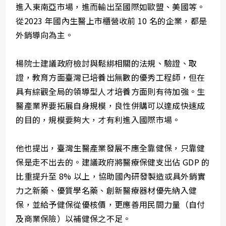
進入東南亞市場，進而輸出至國際如歐盟、美國等。
從2023 年國內生醫上市櫃營收前 10 名的企業，都是
外銷導向為主。
楊院士建議政府檢討與鬆綁相關的法規、驗證、取
證，教育方面臺灣已培養出無數的優秀工程師，但在
具有綜觀全局的領導型人才培養方面則有待加強。生
醫產業界要拓展自身規模，良性併購可以達成快速成
的目的，規模要夠大，才有利進入國際市場。
他也提出，臺灣生醫產業發展不應全靠健保，只靠健
保是走不出去的。建議政府將醫療保健支出佔 GDP 的
比重提升至 8% 以上，協助國內研發製造或具外銷實
力之新藥、優質學名藥、創新醫療器材優先納入健
保，並給予健保從優核價，更應善用民間力量（自付
及商業保險）以補健保之不足。