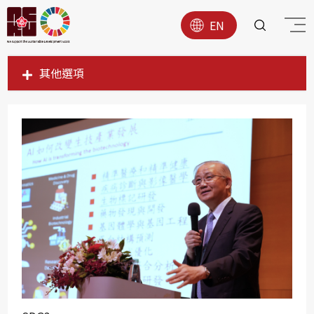
EN
其他選項
SDG1
SDG2
SDG3
SDG4
SDG5
SDG6
SDG7
SDG8
SDG9