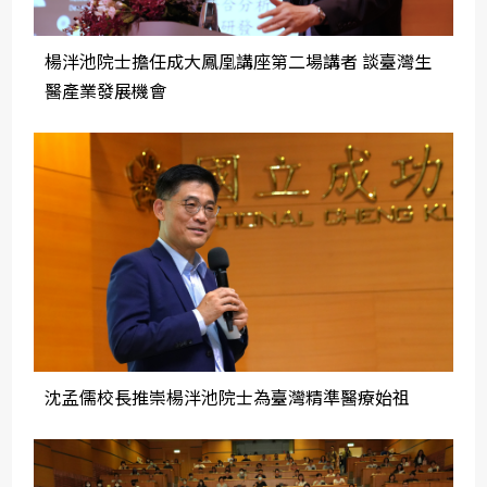
楊泮池院士擔任成大鳳凰講座第二場講者 談臺灣生
醫產業發展機會
沈孟儒校長推崇楊泮池院士為臺灣精準醫療始祖