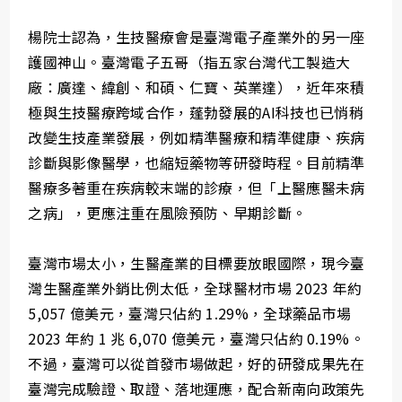
楊院士認為，生技醫療會是臺灣電子產業外的另一座
護國神山。臺灣電子五哥（指五家台灣代工製造大
廠：廣達、緯創、和碩、仁寶、英業達），近年來積
極與生技醫療跨域合作，蓬勃發展的AI科技也已悄稍
改變生技產業發展，例如精準醫療和精準健康、疾病
診斷與影像醫學，也縮短藥物等研發時程。目前精準
醫療多著重在疾病較末端的診療，但「上醫應醫未病
之病」，更應注重在風險預防、早期診斷。
臺灣市場太小，生醫產業的目標要放眼國際，現今臺
灣生醫產業外銷比例太低，全球醫材市場 2023 年約
5,057 億美元，臺灣只佔約 1.29%，全球藥品市場
2023 年約 1 兆 6,070 億美元，臺灣只佔約 0.19%。
不過，臺灣可以從首發市場做起，好的研發成果先在
臺灣完成驗證、取證、落地運應，配合新南向政策先