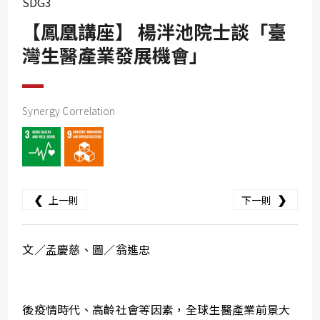
SDG3
SDG10
【鳳凰講座】 楊泮池院士談「臺
SDG11
灣生醫產業發展機會」
SDG12
SDG13
SDG14
Synergy Correlation
SDG15
SDG16
SDG17
❮
❯
上一則
下一則
文／孟慶慈、圖／翁進忠
後疫情時代、高齡社會等因素，全球生醫產業前景大