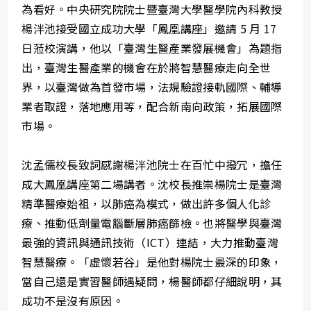
為看好。中央研究院院士暨臺灣大學醫學院內科教授
楊泮池接受國立成功大學「鳳凰講座」邀請 5 月 17
日蒞校演講，他以「臺灣生醫產業發展機會」為題指
出，臺灣生醫產業的機會在於將智慧醫療走向全世
界，以臺灣做為首發市場，法規驗證接軌國際、輔導
業者取證，落地應用等，配合新南向政策，拓展國際
市場。
沈孟儒校長致詞感謝楊泮池院士在百忙中撥冗，擔任
成大鳳凰講座第二場講者。沈校長推崇楊院士是臺灣
精準醫療始祖，以肺癌為模式，做出許多個人化診
療、推動低劑量電腦斷層肺癌篩檢。也將醫學與臺灣
最強的資訊與通訊技術（ICT）連結，大力推動臺灣
智慧醫療。「虛懷若谷」是他對楊院士最深的印象，
當自己還是實習醫師遇疑問，楊醫師都仔細說明，其
成功不是沒有原因。