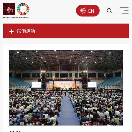
EN
其他選項
SDG1
SDG2
SDG3
SDG4
SDG5
SDG6
SDG7
SDG8
SDG9