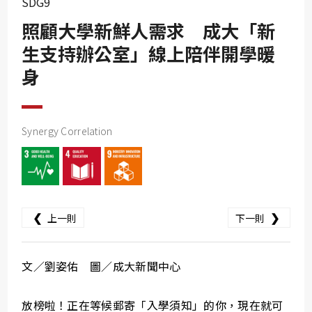
SDG9
SDG10
照顧大學新鮮人需求 成大「新
SDG11
生支持辦公室」線上陪伴開學暖
SDG12
身
SDG13
SDG14
SDG15
Synergy Correlation
SDG16
SDG17
❮
❯
上一則
下一則
文／劉姿佑 圖／成大新聞中心
放榜啦！正在等候郵寄「入學須知」的你，現在就可