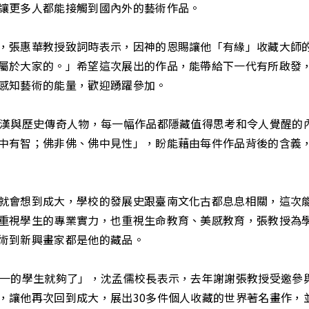
讓更多人都能接觸到國內外的藝術作品。
，張惠華教授致詞時表示，因神的恩賜讓他「有緣」收藏大師
屬於大家的。」希望這次展出的作品，能帶給下一代有所啟發
感知藝術的能量，歡迎踴躍參加。
羅漢與歷史傳奇人物，每一幅作品都隱藏值得思考和令人覺醒的
中有智；佛非佛、佛中見性」，盼能藉由每件作品背後的含義
就會想到成大，學校的發展史跟臺南文化古都息息相關，這次
重視學生的專業實力，也重視生命教育、美感教育，張教授為
術到新興畫家都是他的藏品。
之一的學生就夠了」，沈孟儒校長表示，去年謝謝張教授受邀參與
，讓他再次回到成大，展出30多件個人收藏的世界著名畫作，