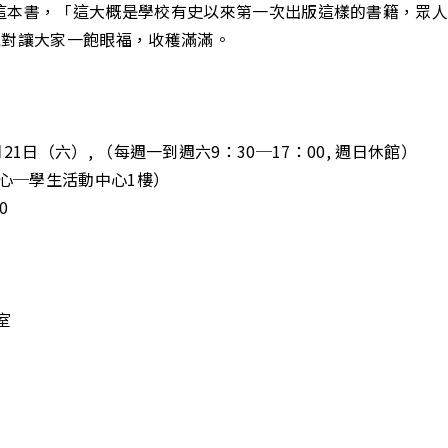
 Zhang Daqian》這本書，「這大概是學校有史以來第一次出版這樣
絕對讓大家一飽眼福，收穫滿滿。
月21日（六）, （每週一到週六9：30─17：00, 週日休館）
心─學生活動中心1樓）
0
室