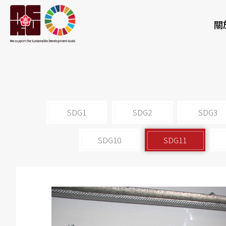
關
SDG1
SDG2
SDG3
SDG10
SDG11