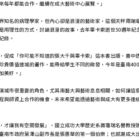
來每年都能合作，繼續在成大藝術中心展覽。」
界知名的病理學家，但內心卻是浪漫的藝術家，這個天秤兩端
是用理性的方式，討論浪漫的故事，去年畢卡索逝世50週年紀
紀錄。
，促成「你可能不知道的張大千與畢卡索」這本書出版，書中
珍貴價值連城的畫作，能帶給學生不同的啟發，今年是臺南40
加美好。」
演城市很重要的角色，尤其南藝大與藝術息息相關，如何讓這
程與師資上合作的機會，未來希望能透過藝術與成大有更多連
，才讓我有空間發展」，國立成功大學歷史系蕭瓊瑞名譽教授
臺南市政府葉澤山副市長是張惠華的第一個伯樂；也感謝成大出