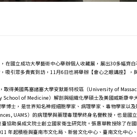
1日，在國立成功大學藝術中心舉辦個人收藏展，展出30多幅齊
會，吸引眾多貴賓到訪，11月6日也將舉辦【會心之眼講座】，
塞大學安默斯特校區（University of Massachusetts
y School of Medicine）解剖與組織化學碩士及美國威斯康辛大
f Medicine）病理學博士，是世界知名神經細胞學家、病理學家、
r Medical Sciences, UAMS）的病理學與藥理毒理學終身名
受邀來臺協助吳成文院士創立國家衛生研究院。張惠華教授除了在
011 年起積極與臺南市文化局、新營文化中心、臺南文化中