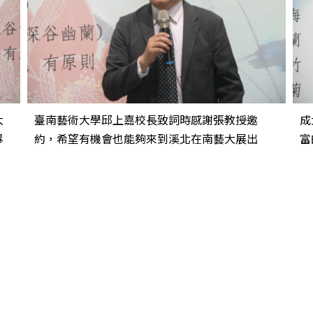
大
臺南藝術大學邱上嘉校長致詞時感謝張教授邀
成
畢
約，希望有機會也能夠來到溪北在南藝大展出
富