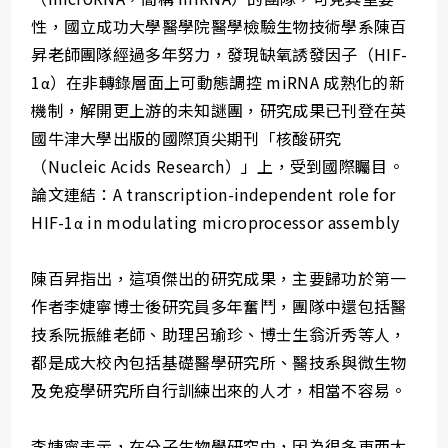
性，國立成功大學醫學院醫學檢驗生物技術學系陳百
昇老師團隊經過多年努力，發現缺氧誘發因子（HIF-
1α）在非轉錄層面上可動態調控 miRNA 成熟化的新
機制，解開更上游的未知謎團，研究成果已刊登在英
國牛津大學出版的國際頂尖期刊「核酸研究
（Nucleic Acids Research）」上，受到國際矚目。
論文連結：A transcription-independent role for
HIF-1α in modulating microprocessor assembly
陳百昇指出，這項傑出的研究成果，主要歸功於第一
作者李婕寧博士後研究員多年奮鬥，團隊中還包括醫
技系阮振維老師、助理呂瑜珍、博士生翁沂秀等人，
都是成大校內包括基礎醫學研究所、醫技系與微生物
及免疫學研究所自行訓練出來的人才，相當不容易。
李婕寧表示，在分子生物學研究中，因為很多東西太