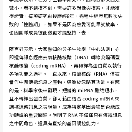
微小，看不到摸不到，需要許多想像與摸索，才能獲
得證實，這項研究前後歷經8年，過程中經歷無數次失
敗的「撞牆期」，如果不是因為熱愛可能早就放棄，
也因團隊成員彼此鼓勵才能堅持下去。
陳百昇表示，大家熟知的分子生物學「中心法則」亦
即遺傳訊息經由去氧核醣核酸（DNA）轉錄為編碼型
核醣核酸（coding mRNA），再轉譯為蛋白質以執行
各項功能之過程。一直以來，核醣核酸（RNA）僅被
當作中間傳遞訊息之產物，導致於忽略其功能。有趣
的是，科學家後來發現，短鏈的 miRNA 雖然短小，
且不轉譯出蛋白質，卻可藉由結合 coding mRNA 來
調控遺傳訊息之表現量，成為特定基因最終是否能成
功轉譯的重要關鍵。說明了 RNA 不僅僅只有傳遞訊息
之中間角色，還具有直接的基因調控能力。