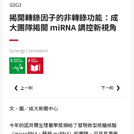
SDG10
SDG3
SDG11
揭開轉錄因子的非轉錄功能：成
SDG12
大團隊揭開 miRNA 調控新視角
SDG13
SDG14
Synergy Correlation
SDG15
SDG16
SDG17
❮
❯
上一則
下一則
文、圖／成大新聞中心
今年的諾貝爾生理醫學獎頒給了發現微型核糖核酸
（microRNA，簡稱 miRNA）的團隊，可見其重要