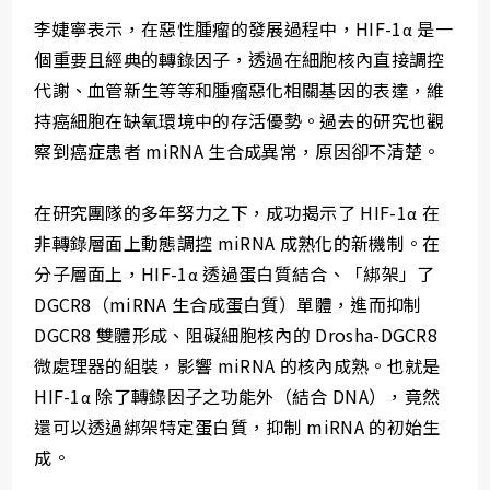
李婕寧表示，在惡性腫瘤的發展過程中，HIF-1α 是一
個重要且經典的轉錄因子，透過在細胞核內直接調控
代謝、血管新生等等和腫瘤惡化相關基因的表達，維
持癌細胞在缺氧環境中的存活優勢。過去的研究也觀
察到癌症患者 miRNA 生合成異常，原因卻不清楚。
在研究團隊的多年努力之下，成功揭示了 HIF-1α 在
非轉錄層面上動態調控 miRNA 成熟化的新機制。在
分子層面上，HIF-1α 透過蛋白質結合、「綁架」了
DGCR8（miRNA 生合成蛋白質）單體，進而抑制
DGCR8 雙體形成、阻礙細胞核內的 Drosha-DGCR8
微處理器的組裝，影響 miRNA 的核內成熟。也就是
HIF-1α 除了轉錄因子之功能外（結合 DNA），竟然
還可以透過綁架特定蛋白質，抑制 miRNA 的初始生
成。