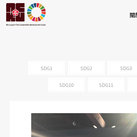
關
SDG1
SDG2
SDG3
SDG10
SDG11