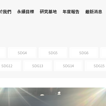
於我們
永續目標
研究基地
年度報告
最新消息
研討會
SDG4
SDG5
SDG6
SDG12
SDG13
SDG14
SDG15