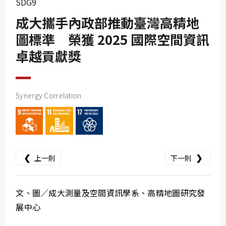
SDG9
SDG10
成大攜手內政部推動臺灣高精地
SDG11
圖標準 榮獲 2025 國際空間資訊
SDG12
卓越貢獻獎
SDG13
SDG14
SDG15
Synergy Correlation
SDG16
SDG17
❮
❯
上一則
下一則
文、圖／成大測量及空間資訊學系、高精地圖研究發
展中心