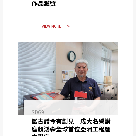
作品獲獎
VIEW MORE
SDG9
鑑古證今有創見 成大名譽講
座顏鴻森全球首位亞洲工程歷