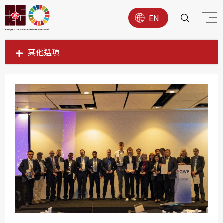
EN
其他選項
SDG1
SDG2
SDG3
SDG4
SDG5
SDG6
SDG7
SDG8
SDG9