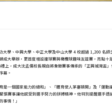
大學、中興大學、中正大學及中山大學 4 校超過 1,200 名師生 
歸成大舉辦，更首度增設撞球賽與橄欖球趣味友誼賽，亮點十
幕典禮上，成大沈孟儒校長親自將象徵賽事傳承的「正興城灣盃」
序幕。
育是一個國家能力的總和」、「體育使人茅塞頓開」及「運動
的緊張賽事讓他感受到選手努力的拼搏精神。他特別提醒選手透過
的事情！」