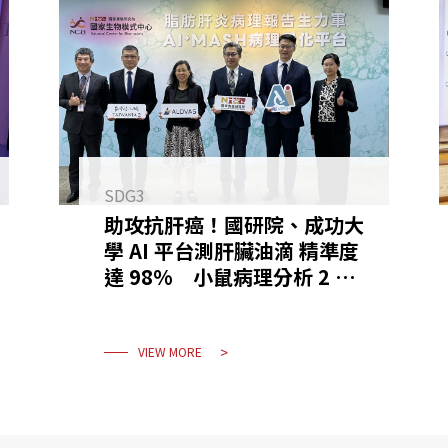
SDG3
助攻抗肝癌！國研院、成功大
學 AI 平台測肝臟油滴 精準度
達 98% 小鼠病理分析 2 月
縮至 2 週
VIEW MORE