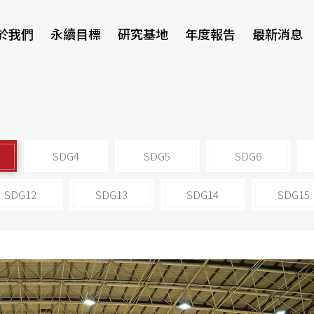
於我們
永續目標
研究基地
年度報告
最新消息
研討會
SDG4
SDG5
SDG6
SDG12
SDG13
SDG14
SDG15