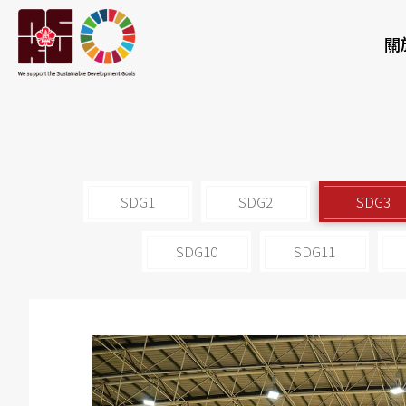
關
SDG1
SDG2
SDG3
SDG10
SDG11