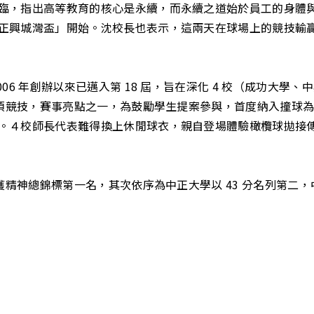
臨，指出高等教育的核心是永續，而永續之道始於員工的身體
正興城灣盃」開始。沈校長也表示，這兩天在球場上的競技輸
06 年創辦以來已邁入第 18 屆，旨在深化 4 校（成功大
9 項競技，賽事亮點之一，為鼓勵學生提案參與，首度納入撞球
。４校師長代表難得換上休閒球衣，親自登場體驗橄欖球拋接
精神總錦標第一名，其次依序為中正大學以 43 分名列第二，中山