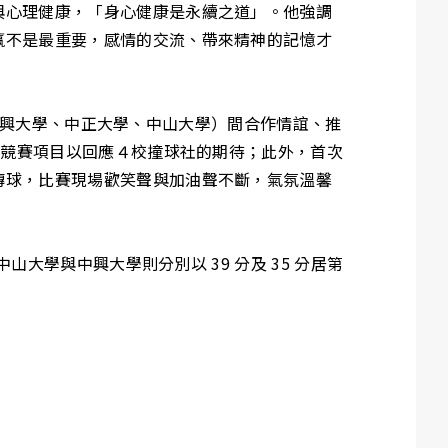
與心理健康，「身心健康是永續之道」。他強調
贏不是最重要，感情的交流、帶來精神的記憶才
學、中興大學、中正大學、中山大學）間合作情誼、推
為競賽項目以回應４校撞球社的期待；此外，首次
傳球，比賽現場歡笑聲與加油聲不斷，氣氛溫馨
大學與中興大學則分別以 39 分及 35 分居第