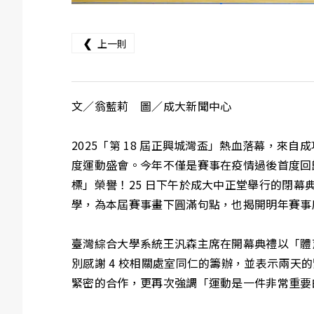
❮
上一則
文／翁藍莉 圖／成大新聞中心
2025「第 18 屆正興城灣盃」熱血落幕，來自成功
度運動盛會。今年不僅是賽事在疫情過後首度回
標」榮譽！25 日下午於成大中正堂舉行的閉
學，為本屆賽事畫下圓滿句點，也揭開明年賽事
臺灣綜合大學系統王汎森主席在開幕典禮以「體
別感謝 4 校相關處室同仁的籌辦，並表示兩天
緊密的合作，更再次強調「運動是一件非常重要