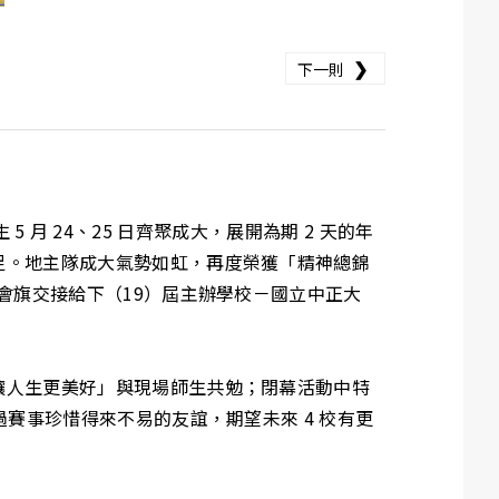
❯
下一則
5 月 24、25 日齊聚成大，展開為期 2 天的年
足。地主隊成大氣勢如虹，再度榮獲「精神總錦
會旗交接給下（19）屆主辦學校－國立中正大
讓人生更美好」與現場師生共勉；閉幕活動中特
賽事珍惜得來不易的友誼，期望未來 4 校有更