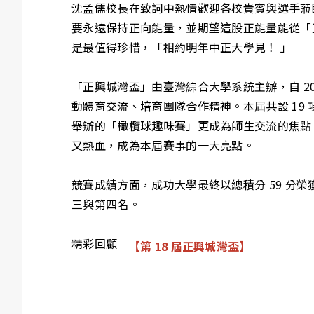
沈孟儒校長在致詞中熱情歡迎各校貴賓與選手蒞
要永遠保持正向能量，並期望這股正能量能從「
是最值得珍惜，「相約明年中正大學見！ 」
「正興城灣盃」由臺灣綜合大學系統主辦，自 20
動體育交流、培育團隊合作精神。本屆共設 1
舉辦的「橄欖球趣味賽」更成為師生交流的焦點
又熱血，成為本屆賽事的一大亮點。
競賽成績方面，成功大學最終以總積分 59 分榮獲
三與第四名。
精彩回顧｜
【第 18 屆正興城灣盃】