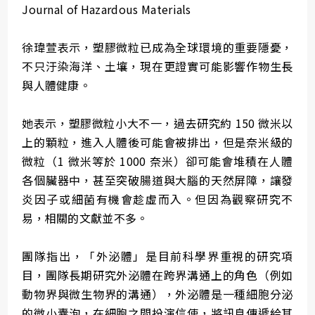
Journal of Hazardous Materials
徐瑋萱表示，塑膠微粒已成為全球環境的重要隱憂，
不只汙染海洋、土壤，現在更證實可能影響作物生長
與人體健康。
她表示，塑膠微粒小大不一，過去研究約 150 微米以
上的顆粒，進入人體後可能會被排出，但是奈米級的
微粒（1 微米等於 1000 奈米）卻可能會堆積在人體
各個臟器中，甚至突破腸道與大腦的天然屏障，讓發
炎因子或細菌有機會趁虛而入。但因為觀察研究不
易，相關的文獻並不多。
團隊指出，「外泌體」是目前科學界重視的研究項
目，團隊長期研究外泌體在跨界溝通上的角色（例如
動物界與微生物界的溝通），外泌體是一種細胞分泌
的微小囊泡，在細胞之間扮演信使，將訊息傳遞給其