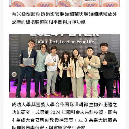
奈米級塑膠粒透過影響腸道細菌與腸道細胞釋放外
泌體而破壞腸道菌相平衡與屏障功能
成功大學與嘉義大學合作團隊深耕微生物外泌體之
功能研究，成果獲 2024 年國科會未來科技獎，圖右
4 為成大食安所副教授徐瑋萱，左 3 為嘉大園藝系
助理教授李保宏，與實驗室學生合影