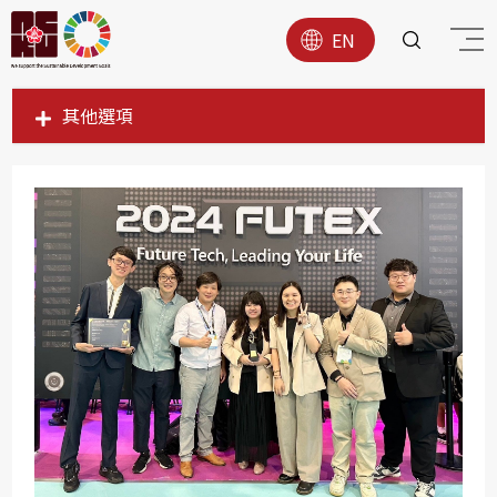
EN
其他選項
SDG1
SDG2
SDG3
SDG4
SDG5
SDG6
SDG7
SDG8
SDG9