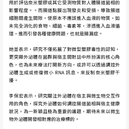
用於評估奈米塑膠或其它受測物質對人體腸道菌相的
影響程度。。而腸道黏膜出現發炎和受損，導致腸道
細胞間產生間隙，使原本不應該進入血液的物質，如
未完全消化的食物、細菌、毒素等，滲透進入血液循
環，進而引發各種健康問題，也就是腸漏症。
她並表示，研究不僅拓展了對微型塑膠毒性的認知，
更突顯外泌體在菌群與宿主間對話中所扮演的核心角
色，也為未來療法打開新方向，或許可以透過調控外
泌體生成或修復微小 RNA 訊息，來反制奈米塑膠干
擾。
李保宏表示，研究關注外泌體在宿主與微生物交互作
用的角色，探究外泌體如何調控腸道菌相與宿主健康
狀況，為一新穎且極為重要的議題，期待未來以微生
物外泌體開發相對應的治療標的。