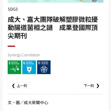
SDG10
SDG3
SDG11
成大、嘉大團隊破解塑膠微粒擾
SDG12
動腸道菌相之謎 成果登國際頂
SDG13
尖期刊
SDG14
SDG15
SDG16
Synergy Correlation
SDG17
❮
❯
上一則
下一則
文、圖／成大新聞中心