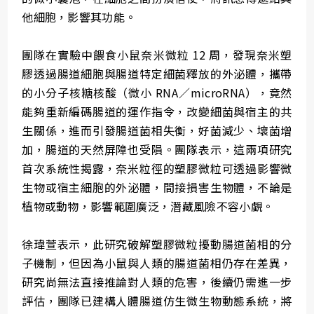
他細胞，影響其功能。
團隊在實驗中餵食小鼠奈米微粒 12 周，發現奈米塑
膠透過腸道細胞與腸道特定細菌釋放的外泌體，攜帶
的小分子核糖核酸（微小 RNA／microRNA），竟然
能夠重新編碼腸道的運作指令，改變細菌與宿主的共
生關係，進而引發腸道菌相失衡，好菌減少、壞菌增
加，腸道的天然屏障也受隕。團隊表示，這兩項研究
首次系統性揭露，奈米粒徑的塑膠微粒可透過影響微
生物或宿主細胞的外泌體，間接損害生物體，不論是
植物或動物，影響範圍廣泛，潛藏風險不容小覷。
徐瑋萱表示，此研究破解塑膠微粒擾動腸道菌相的分
子機制，但因為小鼠與人類的腸道菌相仍存在差異，
研究尚無法直接推論對人類的危害，後續仍需進一步
評估，團隊已建構人體腸道仿生微生物動態系統，將