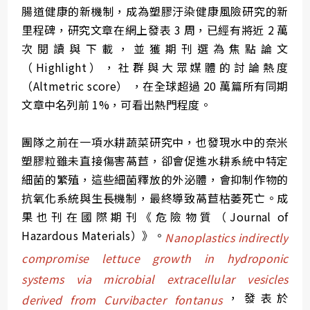
腸道健康的新機制，成為塑膠汙染健康風險研究的新
里程碑，研究文章在網上發表 3 周，已經有將近 2 萬
次閱讀與下載，並獲期刊選為焦點論文
（Highlight），社群與大眾媒體的討論熱度
（Altmetric score） ，在全球超過 20 萬篇所有同期
文章中名列前 1%，可看出熱門程度。
團隊之前在一項水耕蔬菜研究中，也發現水中的奈米
塑膠粒雖未直接傷害萵苣，卻會促進水耕系統中特定
細菌的繁殖，這些細菌釋放的外泌體，會抑制作物的
抗氧化系統與生長機制，最終導致萵苣枯萎死亡。成
果也刊在國際期刊《危險物質（Journal of
Hazardous Materials）》。
Nanoplastics indirectly
compromise lettuce growth in hydroponic
systems via microbial extracellular vesicles
，發表於
derived from Curvibacter fontanus