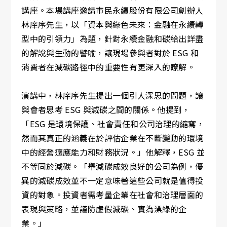
講座。本場講座邀請市民永續股份有限公司創辦人
林庠序先生，以「資本與綠色未來：金融在永續轉
型中的引領力」為題，針對永續金融和碳給出詳盡
的解說與生動的譬喻，讓現場參與者對於 ESG 和
消費者在減碳路徑中的重要性有更深入的瞭解。
演講中，林庠序先生提出一個引人深思的問題，讓
與會者思考 ESG 與減碳之間的關係。他提到，
「ESG 是環境保護、社會責任和公司治理的縮寫，
然而其真正的涵義在於評估企業在不斷變動的環境
中的經營適應能力和財務狀況。」他解釋，ESG 並
不等同於減碳。「舉減碳成效良好的公司為例，優
異的減碳成效並不一定意味著這些公司就是值得投
資的對象。投資者需考量企業在社會和治理層面的
表現與策略，並謹防虛假減碳、實為漂綠的企
業。」