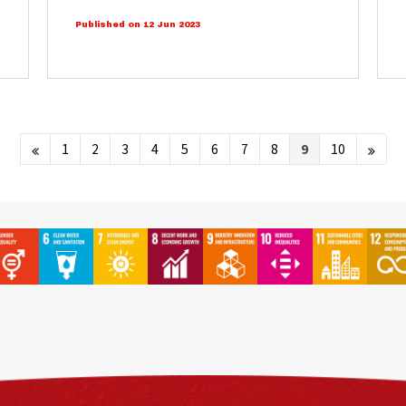
Published on 12 Jun 2023
1
2
3
4
5
6
7
8
9
10