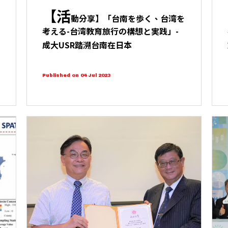
【活
海
動分享】「台南を歩く、台湾を
考える-台湾教育旅行の構想と実践」-
成大USR踏溯台南在日本
Published on 04 Jul 2023