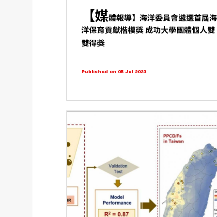
【媒
體報導】海洋委員會遴選首屆
洋保育貢獻楷模獎 成功大學團體個人雙
雙得獎
Published on 05 Jul 2023