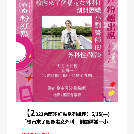
【2
023台南粉紅點系列講座】5/15(一)
「校內來了個暴走女外科！剖開嬲嫐—小
劉醫師的外科性/別談」小劉醫師與你「談
Published on 23 May 2023