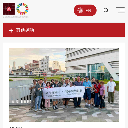
EN
其他選項
SDG1
SDG2
SDG3
SDG4
SDG5
SDG6
SDG7
SDG8
SDG9