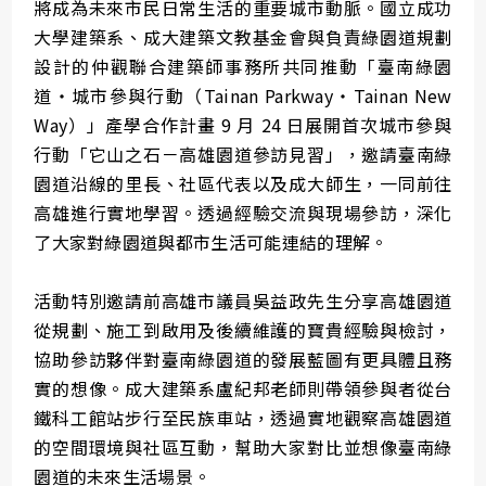
將成為未來市民日常生活的重要城市動脈。國立成功
大學建築系、成大建築文教基金會與負責綠園道規劃
設計的仲觀聯合建築師事務所共同推動「臺南綠園
道・城市參與行動（Tainan Parkway・Tainan New
Way）」產學合作計畫 9 月 24 日展開首次城市參與
行動「它山之石－高雄園道參訪見習」，邀請臺南綠
園道沿線的里長、社區代表以及成大師生，一同前往
高雄進行實地學習。透過經驗交流與現場參訪，深化
了大家對綠園道與都市生活可能連結的理解。
活動特別邀請前高雄市議員吳益政先生分享高雄園道
從規劃、施工到啟用及後續維護的寶貴經驗與檢討，
協助參訪夥伴對臺南綠園道的發展藍圖有更具體且務
實的想像。成大建築系盧紀邦老師則帶領參與者從台
鐵科工館站步行至民族車站，透過實地觀察高雄園道
的空間環境與社區互動，幫助大家對比並想像臺南綠
園道的未來生活場景。