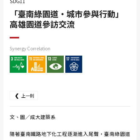
SDG11
SDG10
「臺南綠園道・城市參與行動」
SDG11
高雄園道參訪交流
SDG12
SDG13
SDG14
Synergy Correlation
SDG15
SDG16
SDG17
❮
上一則
文、圖／成大建築系
隨著臺南鐵路地下化工程逐漸進入尾聲，臺南綠園道