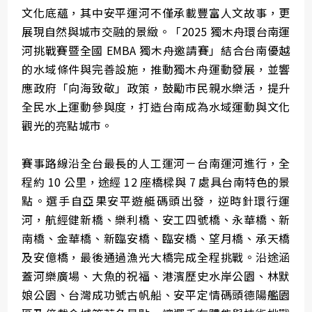
文化底蘊，其中安平運河不僅承載豐富人文故事，更
展現自然與城市交融的景緻。「2025 獨木舟環台南運
河挑戰賽暨全國 EMBA 獨木舟邀請賽」結合台南優越
的水域條件與完善設施，推動獨木舟運動發展，並響
應政府「向海致敬」政策，鼓勵市民親水樂活，提升
全民水上運動參與度，打造台南成為水域運動與文化
觀光的亮點城市。
賽事路線沿全台最長的人工運河－台南運河進行，全
程約 10 公里，途經 12 座橋樑與 7 處具台南特色的景
點。選手自亞果安平遊艇碼頭出發，逆時針環行運
河，航經健新橋、樂利橋、安工四號橋、永華橋、新
南橋、金華橋、新臨安橋、臨安橋、望月橋、承天橋
及安億橋，最後通過漁光大橋完成全程挑戰。沿途涵
蓋河樂廣場、大魚的祝福、港濱歷史水岸公園、林默
娘公園、台灣成功號古帆船、安平定情碼頭德陽艦園