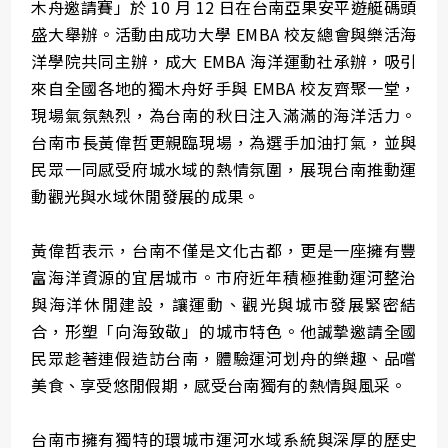
木舟邀請賽」於 10 月 12 日在台南亞果安平遊艇碼頭
盛大舉辦。活動由成功大學 EMBA 校友總會與樂活海
洋學院共同主辦，成大 EMBA 海洋運動社承辦，吸引
來自全國各地的獨木舟好手與 EMBA 校友齊聚一堂，
現場氣氛熱烈，為台南的秋日注入滿滿的海洋活力。
台南市長黃偉哲更親臨現場，為選手加油打氣，並與
民眾一同感受府城水域的熱情氛圍，展現台南推動運
動觀光與水域休閒發展的成果。
黃偉哲表示，台南不僅是文化古都，更是一座擁有豐
富海洋資源的宜居城市。市府近年積極推動運河整治
與海洋休閒建設，讓運動、觀光與城市發展緊密結
合，形塑「向海致敬」的城市特色。他誠摯邀請全國
民眾趁著連假造訪台南，體驗運河划舟的樂趣、品嚐
美食、享受悠閒假期，感受台南獨有的熱情與風采。
台南市擁有獨特的環城市運河水域系統與深厚的歷史