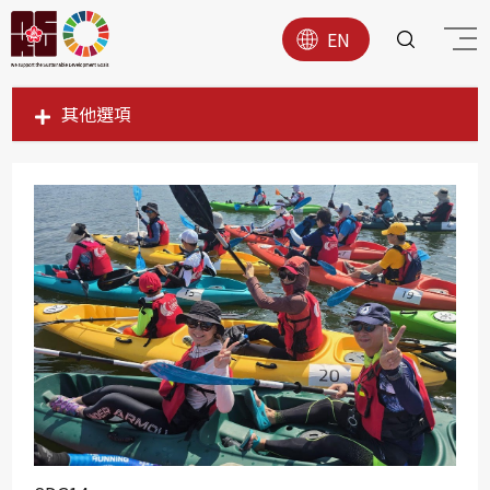
EN
其他選項
SDG1
SDG2
SDG3
SDG4
SDG5
SDG6
SDG7
SDG8
SDG9