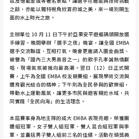
區及億載金城等著名景點，讓選手在體能與技術挑戰
之餘，亦能以獨特視角欣賞府城之美，來一場別開生
面的水上時光之旅。
主辦單位 10 月 11 日下午於亞果安平遊艇碼頭開放選
手練習，晚間舉辦「選手之夜」晚宴，讓全國 EMBA
選手交流聯誼、互相打氣。晚會更邀請入圍金曲獎、
被譽為「國內三大男高音之一」的歌手孔孝誠熱情獻
唱，現場氣氛被推向最高潮。翌日（12）日正式開
賽，上午為全國 EMBA 校友競賽組，展現學術交流與
體育觀光結合的精神；下午則為全民參與的歡樂組，
帶動水上運動風氣，讓更多市民與遊客親近水域，共
同實踐「全民向海」的生活理念。
本屆賽事身為地主隊的成大 EMBA 表現亮眼，榮獲團
體組冠軍、女子雙人組冠軍、雙人混合組冠軍與季
軍，並囊括男子雙人組前三名的佳績。活動在頒獎典