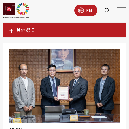
EN
其他選項
SDG1
SDG2
SDG3
SDG4
SDG5
SDG6
SDG7
SDG8
SDG9