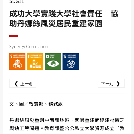
SDG11
SDG10
成功大學實踐大學社會責任 協
SDG11
助丹娜絲風災居民重建家園
SDG12
SDG13
SDG14
Synergy Correlation
SDG15
SDG16
SDG17
❮
❯
上一則
下一則
文、圖／教育部、總務處
丹娜絲風災重創中南部地區，家園重建面臨建材匱乏
與缺工等問題。教育部整合公私立大學資源成立「教