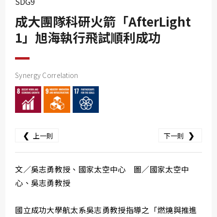
SDG9
SDG10
成大團隊科研火箭「AfterLight
SDG11
1」旭海執行飛試順利成功
SDG12
SDG13
SDG14
Synergy Correlation
SDG15
SDG16
SDG17
❮
❯
上一則
下一則
文／吳志勇教授、國家太空中心 圖／國家太空中
心、吳志勇教授
國立成功大學航太系吳志勇教授指導之「燃燒與推進