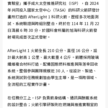
實驗室」攜手成大太空推進研究社（ISP），自 2024
年共同投入國家太空中心（TASA）的科研火箭研發計
畫所打造的 AfterLight 1 科研火箭，歷經多次地面測
試、系統驗證與跨組別整合，終於在 114 年 11 月 22
日清晨 6 時 30 分，於國科會所屬的旭海科研火箭發
射場完成首次正式發射。
AfterLight 1 火箭全長 210 公分、直徑 16 公分，設
計最大射高 1 公里、最大載重 4 公斤。箭體採用玻璃
纖維複合材料打造，配備固態燃料推進與降落傘回收
系統。整個參與團隊規模近 30 人，從設計、製造、
系統測試到任務規劃皆由學生主導，是一項跨領域、
全流程的工程實作計畫。
在任務分工上，ISP 負責箭身結構、通訊與酬載系統
的設計整合；火箭引擎研製則在燃燒與推進實驗室的