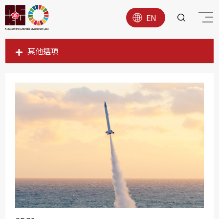
EN
其他選項
SDG1
SDG2
SDG3
SDG4
SDG5
SDG6
SDG7
SDG8
SDG9