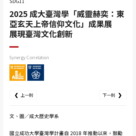
SDG11
SDG10
2025 成大臺灣學「威靈赫奕：東
SDG11
亞玄天上帝信仰文化」成果展
SDG12
展現臺灣文化創新
SDG13
SDG14
SDG15
Synergy Correlation
SDG16
SDG17
❮
❯
上一則
下一則
文、圖／成大歷史學系
國立成功大學臺灣學計畫自 2018 年推動以來，鼓勵