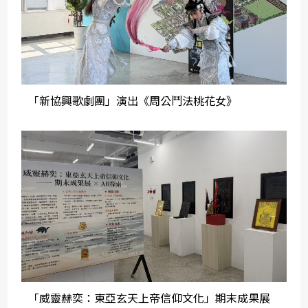
「新協興歌劇團」演出《周公鬥法桃花女》
「威靈赫奕：東亞玄天上帝信仰文化」期末成果展