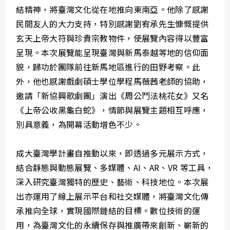
結精神，將臺灣文化從在地推向東南亞。他除了感謝
民間友人的大力支持，特別感謝劉宥承先生慷慨提供
玄天上帝大符與珍貴宗教物件，使展覽內容得以豐富
呈現。本次展覽能呈現臺灣與新馬泰越等地的信仰面
貌，歸功於團隊前往新馬地區進行的田野考察。此
外，他也感謝戲劇碩士學位學程馬薇茜老師的協助，
邀請「新協興歌劇團」演出《周公鬥法桃花女》又名
《上帝公收黑龜白蛇》，情節與展覽主題相互呼應，
別具意義，為開幕活動增色不少。
成大臺灣學計畫自推動以來，即透過多元展示方式，
結合靜態與動態展覽、多媒體、AI、AR、VR 等工具，
深入研究臺灣獨特的歷史、藝術、科技地位。本次展
出亦運用了線上展示平台和社交媒體，將臺灣文化傳
承推向全球，實現國際鏈結的目標。數位技術的運
用，為臺灣文化的永續保存與推廣帶來創新、嶄新的