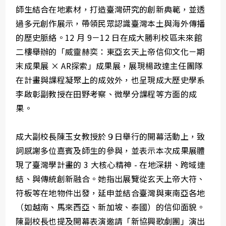
師生結合在地素材，打造臺灣研究的創新典範，並透
過多元創作展示，帶領民眾認識臺灣本土與海外傳播
的歷史脈絡。12 月 9－12 日在成大勝利校區未來館
二樓舉辦的「威靈赫奕：東亞玄天上帝信仰文化－期
末成果展 × AR探索」成果展，展現楊政達主任團隊
在計畫與課程凝聚上的成效外，也呈現成大歷史學系
李啟彰副教授在田野考察、微學分課程等方面的成
果。
成大副校長陳玉女教授於９日舉行的開幕活動上，致
詞感謝多位嘉賓及師生的參與，並表示本次成果展體
現了臺灣學計畫的 3 大核心精神 - 在地深耕、跨域連
結、與傳統創新融合。她指出展覽從玄天上帝大符、
符板等在地物件出發，延申並結合臺灣與東南亞各地
（如越南、馬來西亞、新加坡、泰國）的信仰面貌。
陳副校長也提及開幕表演邀請「新協興歌劇團」演出