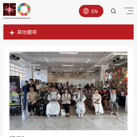
EN
其他選項
SDG1
SDG2
SDG3
SDG4
SDG5
SDG6
SDG7
SDG8
SDG9