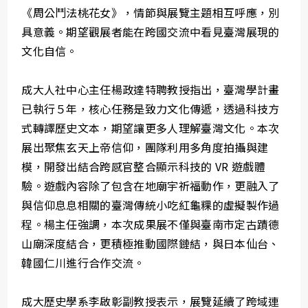
《周公鬥法桃花女》，情節與展覽主題相互呼應，別
具意義。期望觀展者能在跨國交流中看見臺灣展現的
文化自信。
成大人社中心主任楊政達特聘教授指出，臺灣學計畫
已執行５年，核心任務是致力文化傳遞，透過科技方
式轉譯歷史文本，期望讓更多人理解臺灣文化。本次
展出聚焦玄天上帝信仰，團隊利用多角度拍攝與建
模，開發出結合跨感官整合顯示科技的 VR 遊戲體
驗。遊戲內容除了包含在地廟宇祈福動作，更融入了
與信仰息息相關的臺灣傳統小吃紅龜粿的虛擬製作過
程。楊主任強調，本次成果展不僅與臺南市定古蹟德
山廟深度結合，更積極推動國際鏈結，與日本仙台、
韓國仁川進行合作交流。
成大歷史學系李啟彰副教授表示，展覽延續了跨域連