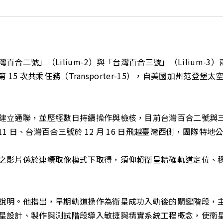
號」（Lilium-2）與「台灣百合三號」（Lilium-3）兩枚立
 15 次共乘任務（Transporter-15），自美國加州范登
建立通聯，並歷經數日持續操作與檢核，目前台灣百合二號與
11 日、台灣百合三號於 12 月 16 日飛越臺灣西側，團隊
之影片係於連續取像模式下取得，須仰賴衛星精確軌道定位、
說明。他指出，早期軌道操作為衛星成功入軌後的關鍵階段，
星設計、製作與測試階段導入敏捷與精實系統工程概念，使衛