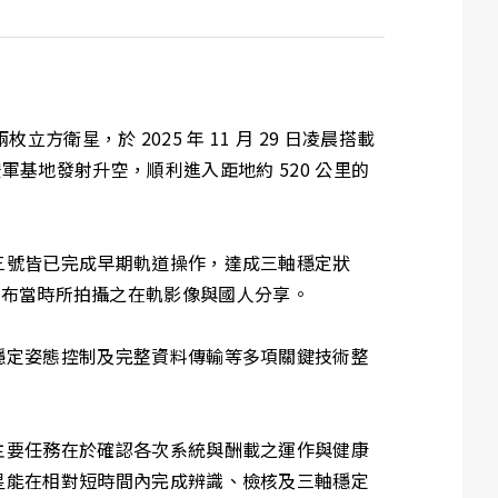
方衛星，於 2025 年 11 月 29 日凌晨搭載
堡太空軍基地發射升空，順利進入距地約 520 公里的
三號皆已完成早期軌道操作，達成三軸穩定狀
特地公布當時所拍攝之在軌影像與國人分享。
穩定姿態控制及完整資料傳輸等多項關鍵技術整
主要任務在於確認各次系統與酬載之運作與健康
星能在相對短時間內完成辨識、檢核及三軸穩定