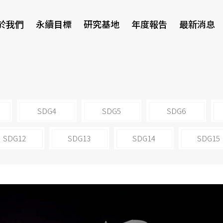
於我們
永續目標
研究基地
年度報告
最新消息
研討會
SDG4
SDG5
SDG6
SDG12
SDG13
SDG14
SDG15