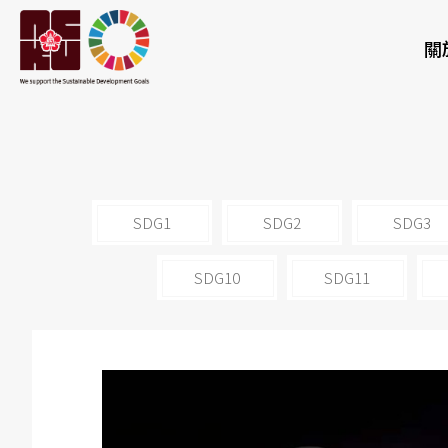
關
SDG1
SDG2
SDG3
SDG10
SDG11