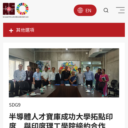
EN
其他選項
SDG1
SDG2
SDG3
SDG4
SDG5
SDG6
SDG7
SDG9
SDG8
半導體人才寶庫成功大學拓點印
SDG9
度 與印度理工學院締約合作