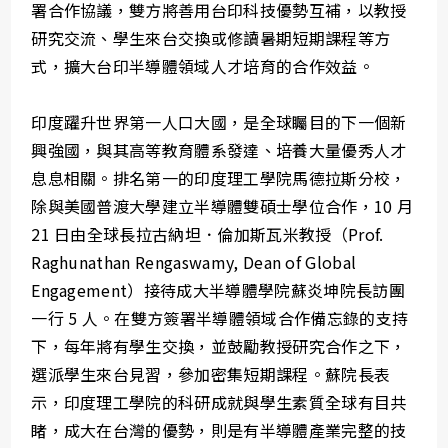
署合作協議，雙方將善用台印科技優勢互補，以教授
研究交流、學生來台交換或修讀暑期短期課程等方
式，擴大台印半導體領域人才培育的合作效益。
印度躍升世界第一人口大國，是全球矚目的下一個新
興強國，與其高等教育體系發達、培養大量優秀人才
息息相關。排名第一的印度理工學院馬德拉斯分校，
除與美國普渡大學建立半導體雙碩士學位合作，10 月
21 日由全球長拉古納坦．倫加斯瓦米教授（Prof.
Raghunathan Rengaswamy, Dean of Global
Engagement）接待成大半導體學院蘇炎坤院長訪團
一行 5 人。在雙方簽署半導體領域合作備忘錄的支持
下，每年將有學生交換，並鼓勵教授研究合作之下，
選派學生來台見習，參加密集短期課程。蘇院長表
示，印度理工學院的科研成就與學生素質全球有目共
睹，成大在台灣的優勢，則是有半導體產業完整的技