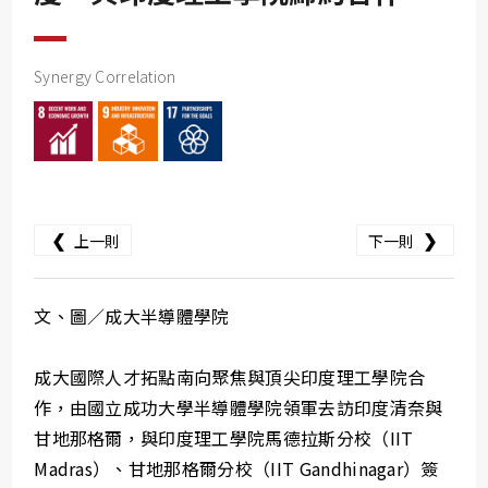
SDG10
SDG11
Synergy Correlation
SDG12
SDG13
SDG14
SDG15
❮
❯
SDG16
上一則
下一則
SDG17
文、圖／成大半導體學院
成大國際人才拓點南向聚焦與頂尖印度理工學院合
作，由國立成功大學半導體學院領軍去訪印度清奈與
甘地那格爾，與印度理工學院馬德拉斯分校（IIT
Madras）、甘地那格爾分校（IIT Gandhinagar）簽