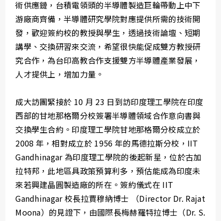
術供應鏈，台積電領頭的半導體製造巨輪帶動上中下
游廠商齊備，半導體研究學院對應提供所需的技術開
發，歡迎簽約校的教授與學生，透過技術論壇、短期
講學、交換研習來交流，希望很快能促成雙方教授研
究合作，為台印高教合作支援雙方半導體產業發展，
人才提供上，增加力量。
成大訪團緊接於 10 月 23 日到訪印度理工學院在印度
西部的甘地那格爾分校簽署半導體領域合作意向書與
交換學生合約。印度理工學院甘地那格爾分校成立於
2008 年，相對成立於 1956 年的馬德拉斯分校，IIT
Gandhinagar 為印度理工學院的後起新星，位於古加
拉特邦，此地區具政策預算利多，預估能成為印度未
來若興建晶圓製造廠的所在。簽約儀式在 IIT
Gandhinagar 校長拉賈穆納博士 （Director Dr. Rajat
Moona）的見證下，由國際長梅赫羅特拉博士（Dr. S.