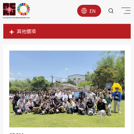
EN
其他選項
SDG1
SDG2
SDG3
SDG4
SDG5
SDG6
SDG7
SDG8
SDG9