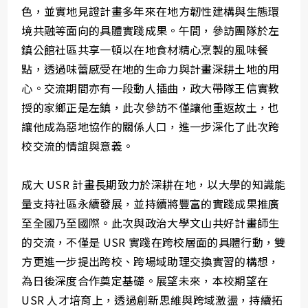
色，並實地見證計畫多年來在地方韌性建構與生態環
境共融等面向的具體實踐成果。午間，參訪團隊於左
鎮公館社區共享一頓以在地食材精心烹製的風味餐
點，透過味蕾感受在地的生命力與計畫深耕土地的用
心。交流期間亦有一段動人插曲，政大帶隊王信實教
授的家鄉正是左鎮，此次參訪不僅讓他重返故土，也
讓他成為惡地協作的關係人口，進一步深化了此次跨
校交流的情誼與意義。
成大 USR 計畫長期致力於深耕在地，以大學的知識能
量支持社區永續發展，並持續將豐富的實踐成果推廣
至全國乃至國際。此次與政治大學文山共好計畫師生
的交流，不僅是 USR 實踐在跨校層面的具體行動，雙
方更進一步提出跨校、跨場域助理交換實習的構想，
為日後深度合作奠定基礎。展望未來，本校期望在
USR 人才培育上，透過創新思維與跨域激盪，持續拓