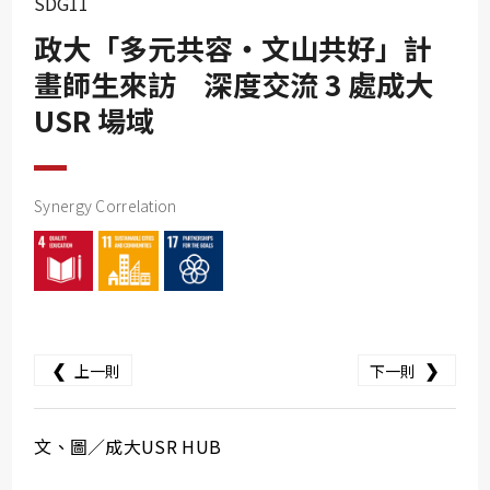
SDG11
SDG10
政⼤「多元共容・⽂⼭共好」計
SDG11
畫師⽣來訪 深度交流 3 處成大
SDG12
USR 場域
SDG13
SDG14
SDG15
Synergy Correlation
SDG16
SDG17
❮
❯
上一則
下一則
文、圖／成大USR HUB