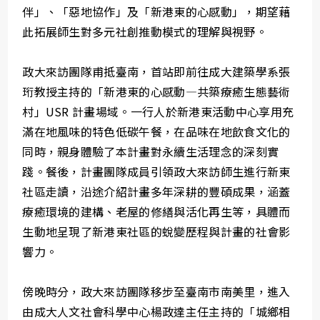
伴」、「惡地協作」及「新港東的心感動」，期望藉
此拓展師生對多元社創推動模式的理解與視野。
政大來訪團隊甫抵臺南，首站即前往成大建築學系張
珩教授主持的「新港東的心感動—共築療癒生態藝術
村」USR 計畫場域。一行人於新港東活動中心享用充
滿在地風味的特色低碳午餐，在品味在地飲食文化的
同時，親身體驗了本計畫對永續生活理念的深刻實
踐。餐後，計畫團隊成員引領政大來訪師生進行新東
社區走讀，沿途介紹計畫多年深耕的豐碩成果，涵蓋
療癒環境的建構、老屋的修繕與活化再生等，具體而
生動地呈現了新港東社區的蛻變歷程與計畫的社會影
響力。
傍晚時分，政大來訪團隊移步至臺南市南美里，進入
由成大人文社會科學中心楊政達主任主持的「城鄉相