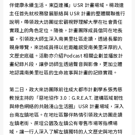
伴健康永續生活・東亞連攜」USR 計畫場域。楊政達
主任首先就校務發展脈絡與 USR 計畫的整體關聯進行
說明，帶領政大訪團從宏觀視野理解大學在社會責任
實踐上的角色定位。隨後，計畫團隊成員偕同在地長
輩，引領政大師生深入南美里社區走讀，透過長輩的
親身導覽，來訪成員得以近距離感受南美里深厚的人
文歷史底蘊。活動亦介紹Podcast 相關企劃並播放計
畫紀錄片段，讓參訪師生透過聲音與影像，更加立體
地認識南美里社區的生命故事與計畫的記錄實踐。
第⼆⽇，政大來訪團隊前往成大都市計劃學系張秀慈
教授主持的「惡地協作 3.0：G.R.E.A.T. 建構區域韌性
與綠色網絡的共融淺山生活圈」USR 計畫場域，深入
台南左鎮地區。在地社區夥伴熱情引領政大訪團走讀
左鎮老街、蔗埕公園及左鎮公有零售市場等指標場
域，讓一行人深入了解左鎮獨特的人文歷史與地方特