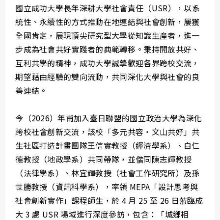
國立成功大學長年深耕大學社會責任（USR），以系
統性、永續性的方式推動在地連結與社會創新，屢獲
全國肯定，展現頂尖研究型大學從知識生產者，進一
步成為社會共好實踐者的典範轉移。秉持開放共好、
互利共學的精神，成功大學誠摯歡迎各界跨校交流，
期望藉由經驗的雙向流動，共同深化大學與社會的良
善連結。
今（2026）年甫加入臺日聯盟的國立政治大學為深化
跨校社會創新交流，該校「多元共容・文山共好」共
生社區打造計畫團隊王信實教授（經濟學系）、白仁
德教授（地政學系）共同帶隊，並偕同陳志輝教授
（法律學系）、林宜輝教授（社會工作研究所）及孫
世勝教授（資訊科學系），率領 MEPA「設計思考與
社會創新實作」課程師生，於 4 月 25 至 26 日蒞臨成
大 3 處 USR 場域進行深度參訪，包含：「城鄉相