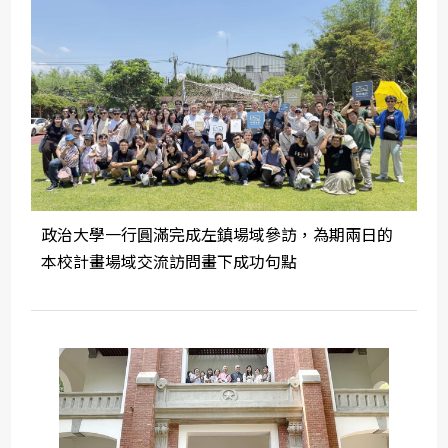
政治大學一行圓滿完成左鎮場域參訪，為期兩日的
本校計畫場域交流訪問畫下成功句點