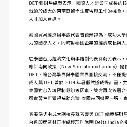
DET 張財星總裁表示，國際人才是公司成長的
就讀於成大的東南亞留學生實習與工作的機會，
人才加入台達。
泰國貿易經濟辦事處代表曾德榮認為，成功大學
力的國際人才，同時對泰國企業的經濟成長與人
駐泰國台北經濟文化辦事處副代表徐蔚民表示，
應新南向政策（New Southbound po
DET，讓台灣學界與泰國業界直接交流，不僅
成大與 DET 曾於 2019 年暑假試辦成蝶計畫
泰國對台入境限制鬆綁等因素，雙方再次簽署合
選實習生可獲得補助台灣-泰國來回機票一張、實
簽署儀式由成大副校長蘇芳慶與 DET 總裁張財
台達印度區林正彬總經理則說明 Delta Ind