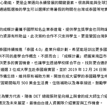
核心動能，更是企業邁向永續發展的關鍵要素。很高興能與全球頂
通過甄選後的學生可以選擇於寒暑假的時間在台灣或泰國等地
的成蝶計畫攜手國際知名企業泰達電，提供學生獎學金也同時
力資源有所助益，此次簽約合作不只支持學生，更是鞏固台灣
泰國持續推進「泰國 4.0」產業升級計劃，希望能培訓出更多
licy）提供不同的產學合作概念，不謀而合；「成蝶計畫」把握東
提供更多的實習機會，也讓學生透過學校媒合平台，找到更合適
，共遴選 3 位成大學生赴泰國廠實習，並於 2019 年 12 月 
作備忘錄，維持原有補助方案，開放在成大留學的泰國籍學生申請
習期間每月 500 美金生活費、住宿補助以及專車接送，鼓勵
星為雙方代表，隨後 DET 總裁張財星向線上與會的成大師生介
ia 的概況及未來展望，最後由台達人資團隊介紹實習與工作機會。