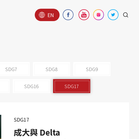
EN
SDG7
SDG8
SDG9
SDG16
SDG17
SDG17
成大與 Delta