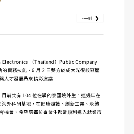
❯
下一則
s （Thailand）Public Company
的實務技能，6 月 2 日雙方於成大光復校區歷
局與人才發展帶來精彩演講。
前共有 104 位在學的泰國境外生。這幾年在
立海外科研基地，在健康照護、創新工業、永續
實習機會，希望讓每位畢業生都能順利進入就業市