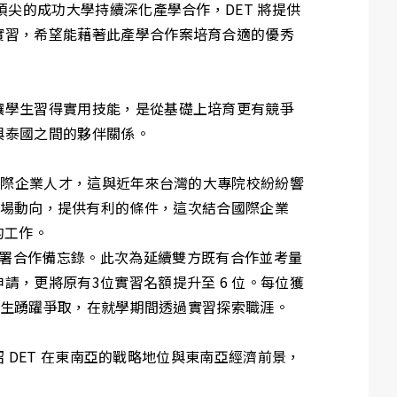
尖的成功大學持續深化產學合作，DET 將提供
實習，希望能藉著此產學合作案培育合適的優秀
讓學生習得實用技能，是從基礎上培育更有競爭
與泰國之間的夥伴關係。
國際企業人才，這與近年來台灣的大專院校紛紛響
南亞市場動向，提供有利的條件，這次結合國際企業
的工作。
24 日簽署合作備忘錄。此次為延續雙方既有合作並考量
，更將原有3位實習名額提升至 6 位。每位獲
學生踴躍爭取，在就學期間透過實習探索職涯。
紹 DET 在東南亞的戰略地位與東南亞經濟前景，