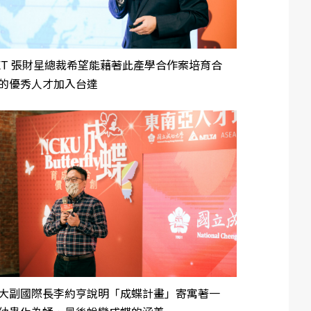
ET 張財星總裁希望能藉著此產學合作案培育合
的優秀人才加入台達
大副國際長李約亨說明「成蝶計畫」寄寓著一