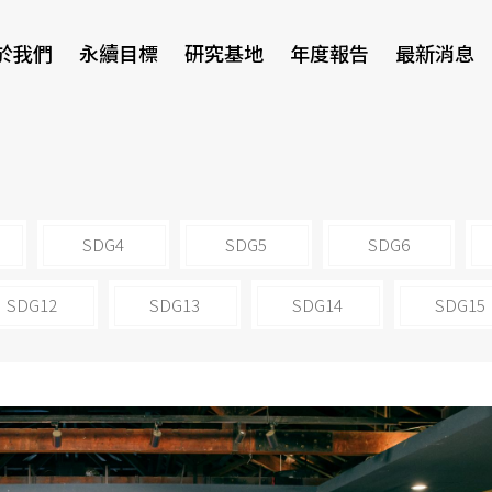
於我們
永續目標
研究基地
年度報告
最新消息
研討會
SDG4
SDG5
SDG6
SDG12
SDG13
SDG14
SDG15