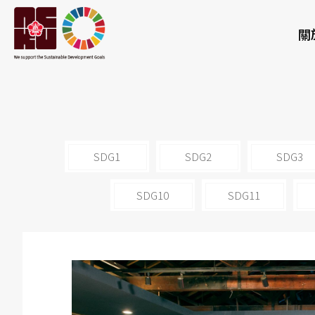
關
SDG1
SDG2
SDG3
SDG10
SDG11