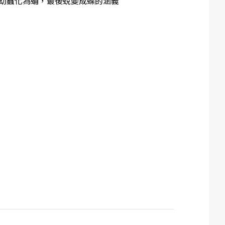
幼蟲化為蛹，最後蛻變成蝶的涵義