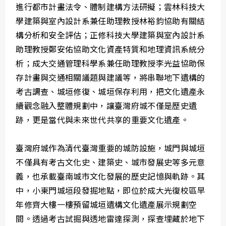
進行都市計畫法令、體制建構方法研擬；雲林科技大
學建築與室內設計系兼任助理教授林裕鈞協助有關結
構分析和安全評估；正修科技大學建築與室內設計系
助理教授鄭安佑協助文化資產特質和地理資訊系統分
析；成大交通管理科學系兼任助理教授李光益協助保
存計畫與交通相關議題與建議等，將串聯地下遺構的
考古調查、城垣修復、城垣保存利用，把文化遺產永
續觀念融入整體規劃中，讓臺灣府城不僅是歷史遺
跡，更是當代與未來世代共享的重要文化遺產。
臺灣府城作為清代臺灣重要的城防設施，城門與城垣
不僅具有考古文化史、建築史、城市發展史等多元意
義，也承載臺南城市文化發展的歷史記憶與軌跡。其
中，小東門城垣段發掘地點，即位於成大光復校區早
年修齊大樓一樓預留城垣遺構文化遺產展示規劃空
間。透過考古試掘與透地雷達探測，探查埋藏於地下