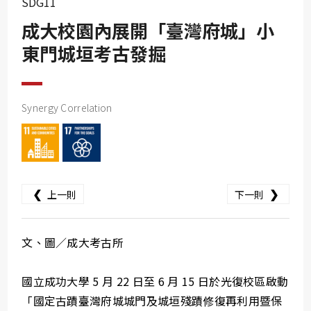
SDG11
SDG10
成大校園內展開「臺灣府城」小
SDG11
東門城垣考古發掘
SDG12
SDG13
SDG14
Synergy Correlation
SDG15
SDG16
SDG17
❮
❯
上一則
下一則
文、圖／成大考古所
國立成功大學 5 月 22 日至 6 月 15 日於光復校區啟動
「國定古蹟臺灣府城城門及城垣殘蹟修復再利用暨保