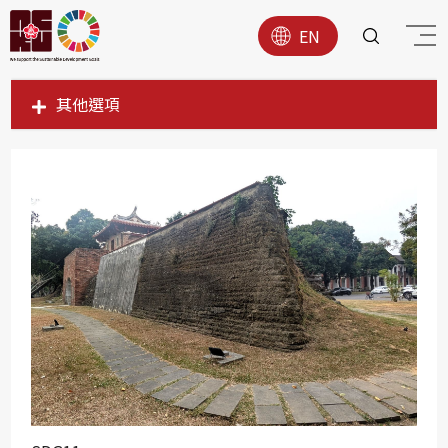
EN
其他選項
SDG1
SDG2
SDG3
SDG4
SDG5
SDG6
SDG7
SDG8
SDG9