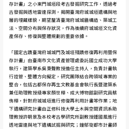
存計畫」之小東門城垣段考古發掘研究工作，透過考
古發掘與透地雷達探測，揭開臺灣府城城垣遺構與地
層的埋藏樣貌，期望釐清臺灣府城城牆構造、築城工
法、空間分布與保存狀況，作為後續府城城垣文化資
產保存、修復與整體規劃的重要依據。
「國定古蹟臺灣府城城門及城垣殘蹟修復再利用暨保
存計畫」由臺南市文化資產管理處委託國立成功大學
執行，建築學系吳秉聲教授擔任主持人，負責計畫執
行控管、整體方向擬定，研究團隊結合跨領域專業的
整合，包括古都保存再生文教基金會執行長暨建築系
兼任助理教授級專家顏世樺、成大博物館副研究員蔡
侑樺，針對府城城垣進行修復再利用計畫等作業；地
下遺構研究計畫由正修科技大學土木與空間資訊系助
理教授許朝景及本校考古學研究所副教授鍾國風進行
透地雷達與地下遺構試掘與研究；鐘郁琁都市計畫師