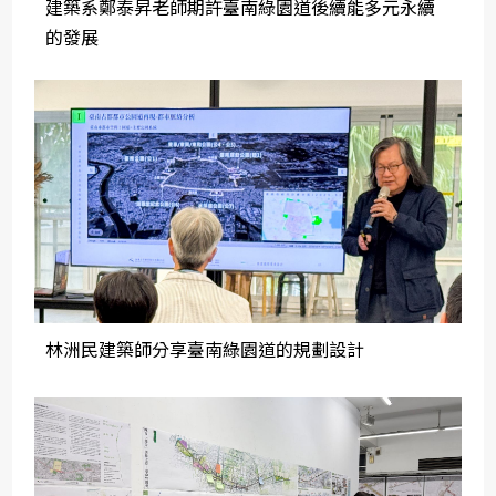
建築系鄭泰昇老師期許臺南綠園道後續能多元永續
的發展
林洲民建築師分享臺南綠園道的規劃設計