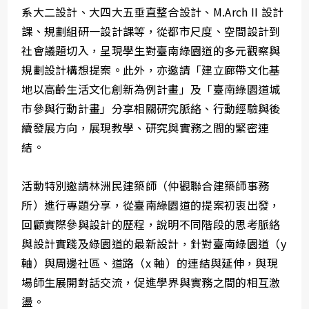
系大二設計、大四大五垂直整合設計、M.Arch II 設計
課、規劃組研一設計課等，從都市尺度、空間設計到
社會議題切入，呈現學生對臺南綠園道的多元觀察與
規劃設計構想提案。此外，亦邀請「建立廊帶文化基
地以高齡生活文化創新為例計畫」及「臺南綠園道城
市參與行動計畫」分享相關研究脈絡、行動經驗與後
續發展方向，展現教學、研究與實務之間的緊密連
結。
活動特別邀請林洲民建築師（仲觀聯合建築師事務
所）進行專題分享，從臺南綠園道的提案初衷出發，
回顧實際參與設計的歷程，說明不同階段的思考脈絡
與設計實踐及綠園道的最新設計，針對臺南綠園道（y
軸）與周邊社區、道路（x 軸）的連結與延伸，與現
場師生展開對話交流，促進學界與實務之間的相互激
盪。