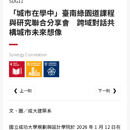
SDG11
SDG10
「城市在學中」臺南綠園道課程
SDG11
與研究聯合分享會 跨域對話共
SDG12
構城市未來想像
SDG13
SDG14
SDG15
Synergy Correlation
SDG16
SDG17
❮
❯
上一則
下一則
文、圖／成大建築系
國立成功大學規劃與設計學院於 2026 年 1 月 12 日在