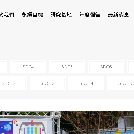
於我們
永續目標
研究基地
年度報告
最新消息
研討會
SDG4
SDG5
SDG6
SDG12
SDG13
SDG14
SDG15