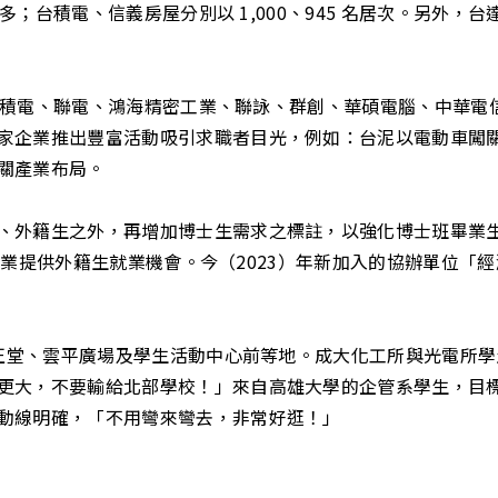
最多；台積電、信義房屋分別以 1,000、945 名居次。另外，
L、台積電、聯電、鴻海精密工業、聯詠、群創、華碩電腦、中華
家企業推出豐富活動吸引求職者目光，例如：台泥以電動車闖
關產業布局。
、外籍生之外，再增加博士生需求之標註，以強化博士班畢業
企業提供外籍生就業機會。今（2023）年新加入的協辦單位「經濟部
區中正堂、雲平廣場及學生活動中心前等地。成大化工所與光電所
更大，不要輸給北部學校！」來自高雄大學的企管系學生，目
動線明確，「不用彎來彎去，非常好逛！」