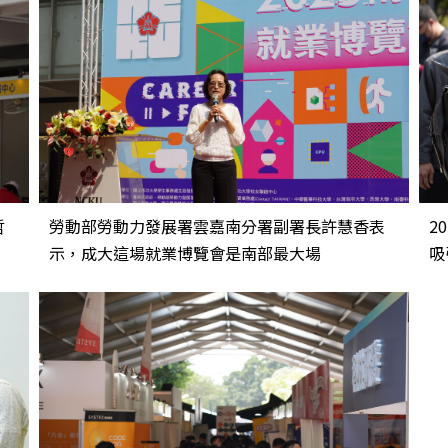
哲
勞動部勞動力發展署雲嘉南分署副署長許慧香表
2
示，成大這場就業博覽會是南部最大場
吸