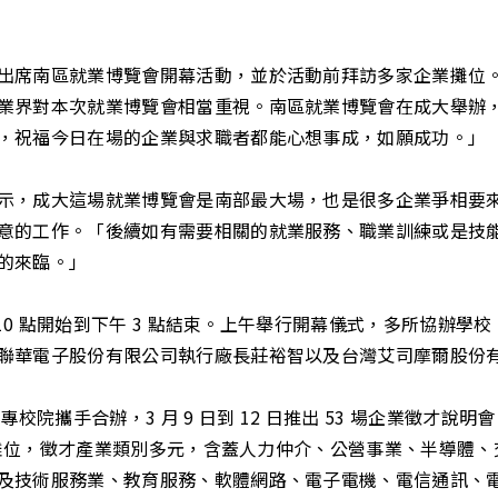
出席南區就業博覽會開幕活動，並於活動前拜訪多家企業攤位
業界對本次就業博覽會相當重視。南區就業博覽會在成大舉辦，
，祝福今日在場的企業與求職者都能心想事成，如願成功。」
示，成大這場就業博覽會是南部最大場，也是很多企業爭相要
意的工作。「後續如有需要相關的就業服務、職業訓練或是技
的來臨。」
 10 點開始到下午 3 點結束。上午舉行開幕儀式，多所協辦
聯華電子股份有限公司執行廠長莊裕智以及台灣艾司摩爾股份
大專校院攜手合辦，3 月 9 日到 12 日推出 53 場企業徵
 個攤位，徵才產業類別多元，含蓋人力仲介、公營事業、半導體
及技術服務業、教育服務、軟體網路、電子電機、電信通訊、