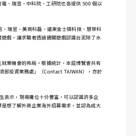
台達電、瑞昱、中科院、工研院也各提供 500 個以
電信、瑞昱、美商科磊、遠東金士頓科技、慧榮科
關遊戲，讓求職者透過通關遊戲認識台泥除了水
生就業機會的佈局。根據統計，本屆博覽會共有
投資業務處」（Contact TAIWAN），亦於
學生表示，現場攤位十分豐富，可以認識許多企
標是想了解外商企業海外招募需求，並認為成大