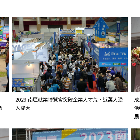
2023 南區就業博覽會突破企業人才荒，近萬人湧
成
熱
入成大
活
展