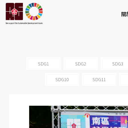
關
SDG1
SDG2
SDG3
SDG10
SDG11