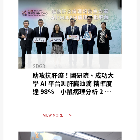
SDG3
助攻抗肝癌！國研院、成功大
學 AI 平台測肝臟油滴 精準度
達 98% 小鼠病理分析 2 月
縮至 2 週
VIEW MORE