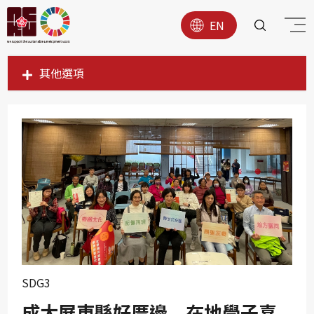
EN
其他選項
SDG1
SDG2
SDG3
SDG4
SDG5
SDG6
SDG7
SDG8
SDG3
SDG9
成大屏東縣好厝邊 在地學子喜