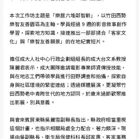
本次工作坊主題是「樂居六堆鄰智齡」，以竹田西勢
樂智友善園區為主軸。學員經過 9 週的影音敘事創作
學習，探索地方知識，接連推出一部部揉合「客家文
化」與「樂智友善願景」的在地紀實短片。
擔任成大人社中心行政企劃組組長的成大台文系教授
陳麗君表示，成大團隊邀請電影專業師資傳授技能，
與在地志工們帶領學員進行田野調查和拍攝，探索自
身與社區環境的緊密連結；透過媒體展演，更凝聚竹
田西勢老中青跨世代的地方認同，於歲末過節歡聚推
出影展，別具意義。
與會來賓屏東縣吳麗雪副縣長指出，縣政府相當重視
這個計畫，也指示相關局處全力配合，著力頗深。現
場由吳副縣長、衛生局保健科科長邱家惠、客家事務