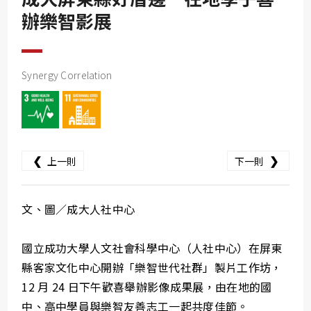
SDG10
辦樂智影展
SDG11
SDG12
Synergy Correlation
SDG13
SDG14
SDG15
SDG16
❮
❯
上一則
下一則
SDG17
文、圖／成大人社中心
國立成功大學人文社會科學中心（人社中心）在屏東
縣客家文化中心開辦「樂智世代社群」製片工作坊，
12 月 24 日下午歡喜舉辦影像成果展，由在地的國
中、高中學員與樂智友善志工一起共度佳節。