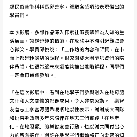
處民俗藝術科科長邱善寧，頒贈各獎項給表現傑出的
學員們。
本次影展，多部作品深入探索社區長輩鮮為人知的生
活層面，詼諧逗趣的情節，在放映中不時引起觀眾會
心微笑。學員邱悅說：「工作坊的內容和師資，在市
面上都是秒殺級的課程。很感謝成大團隊師資們的陪
伴帶領，也很希望未來還能夠推出進階課程，同學們
一定會再踴躍參加。」
「在這次影展中，看到在地學子們參與融入在地母語
文化和人文關懷的影像成果，令人非常感動。」樂智
友善志工李富源語帶哽咽地感性表示，謝謝成大團隊
和屏東縣政府多年來陪伴在地志工們實踐「在地老
化、在地照顧」的樂智友善行動，也感謝共同付出心
力的所有夥伴，期許在地學子們繼續將正向樂智的知