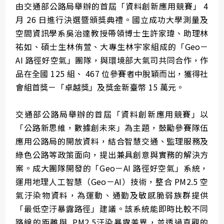
由交通部公路局舉辦的首屆「資料創新應用競賽」 4
月 26 日進行決選暨頒獎典禮。國立成功大學測量及
空間資訊學系吳治達教授帶領博士生許家瑋、助理林
祐如、碩士生林侑萱、大專生林宇家組成的「Geo－
AI 路徑好空氣」團隊，與環境部大氣司共同合作，作
品在全國 125 組、 467 位參賽者中脫穎而出，獲得社
會組首獎－「卓越獎」及獎金新臺幣 15 萬元。
交通部公路局舉辦的首屆「資料創新應用競賽」以
「公路新思維，數據創未來」為主題，鼓勵參賽隊伍
應用公路局的開放資料，結合智慧交通、監理服務及
綠色公路等政策面向，提出兼具創意與實務的解決方
案。成大團隊開發的「Geo－AI 路徑好空氣」系統，
運用地理人工智慧（Geo－AI）技術，整合 PM2.5 空
氣汙染物資料，為運動、通勤及敏感脆弱族群提供
「最低空汙暴露路徑」建議。該系統能即時比較不同
路線的距離與 PM2.5汙染暴露差異，並透過直觀的