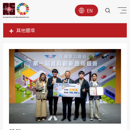
EN
其他選項
SDG1
SDG2
SDG3
SDG4
SDG5
SDG6
SDG7
SDG8
SDG9