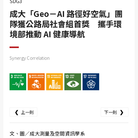
SDG3
SDG10
成大「Geo－AI 路徑好空氣」團
SDG11
隊獲公路局社會組首獎 攜手環
SDG12
境部推動 AI 健康導航
SDG13
SDG14
SDG15
Synergy Correlation
SDG16
SDG17
❮
❯
上一則
下一則
文、圖／成大測量及空間資訊學系