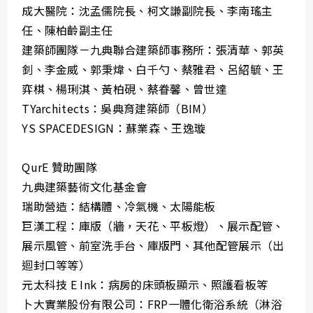
成大醫院：沈孟儒院長、柯文謙副院長、李南瑤主
任、陳柏齡副主任
建築師團隊－九典聯合建築師事務所：張清華、郭英
釗、李金威、郭秉煒、白千勺、蔡雅君、呂紹毓、王
弈棋、楊琍淇、黃柏硯、蔡眷馨、曾世達
TYarchitects：吳典育建築師（BIM）
YS SPACEDESIGN：蘇業森、王逸璇
QurE 贊助團隊
九典建築藝術文化基金會
瑞助營造：結構體、冷氣機、太陽能板
巨漢工程：庫版（牆，天花、平板燈）、展示配管、
展示風管、前室洗手台、庫版門、其他配管展示（出
迴封口等等）
元太科技 E Ink：病房的床頭板顯示、照護看板等
卜大實業股份有限公司：FRP一體化衛浴系統（淋浴