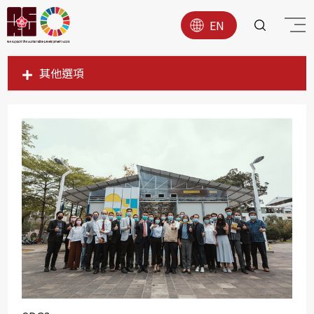
EN
其他選項
SDG1
SDG2
SDG3
SDG4
SDG5
SDG6
SDG7
SDG8
SDG9