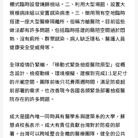
棚式臨時設發燒篩檢站。二、利用大型場館，設置大
規模病床組以安置感染病患。三、徵用現有空地臨時
搭建一座大型醫療隔離所，俗稱方艙醫院。目前這些
做法都有許多問題，包括臨時搭建的簡陋空間過於悶
熱、沒有廁所、群聚感染、病人缺乏隱私、醫護人員
健康安全受威脅等。
全球疫情仍緊繃，「移動式緊急檢疫醫院原型」從概
念設計、檢疫動線、環境模擬、建模到完成1:1足尺寸
的示範空間，團隊前後只花費兩週時間，滿足防疫超
前部署的需求，也改善現今各國各類緊急部署檢疫醫
院存在的許多問題。
成大是國內唯一同時具有醫學系與建築系的大學，蘇
慧貞校長表示，成大有責任貢獻台灣對於防疫的部
署。台灣可以跨域整合全瞻的醫療團隊，健全的公共