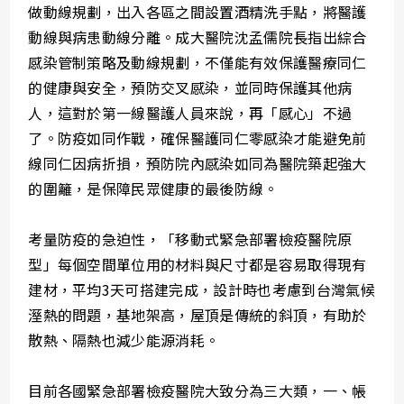
做動線規劃，出入各區之間設置酒精洗手點，將醫護
動線與病患動線分離。成大醫院沈孟儒院長指出綜合
感染管制策略及動線規劃，不僅能有效保護醫療同仁
的健康與安全，預防交叉感染，並同時保護其他病
人，這對於第一線醫護人員來說，再「感心」不過
了。防疫如同作戰，確保醫護同仁零感染才能避免前
線同仁因病折損，預防院內感染如同為醫院築起強大
的圍籬，是保障民眾健康的最後防線。
考量防疫的急迫性，「移動式緊急部署檢疫醫院原
型」每個空間單位用的材料與尺寸都是容易取得現有
建材，平均3天可搭建完成，設計時也考慮到台灣氣候
溼熱的問題，基地架高，屋頂是傳統的斜頂，有助於
散熱、隔熱也減少能源消耗。
目前各國緊急部署檢疫醫院大致分為三大類，一、帳