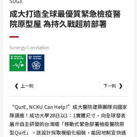
SDG3
SDG10
成大打造全球最優質緊急檢疫醫
SDG11
院原型屋 為持久戰超前部署
SDG12
SDG13
SDG14
Synergy Correlation
SDG15
SDG16
SDG17
❮
❯
上一則
下一則
“QurE, NCKU Can Help!”成大醫院建築團隊向國家
隊邁進！成功大學28日以1：1實體尺寸，向全球發表
展示自主研發的台灣版「移動式緊急部署檢疫醫院原
型QurE」。該設計採取模組化組裝，能因地制宜快速