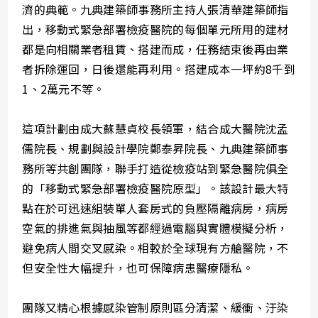
濟的典範。九典建築師事務所主持人張清華建築師指
出，移動式緊急部署檢疫醫院的每個單元所用的建材
都是向相關業者租賃、搭建而成，任務結束後再由業
者拆除運回，日後還能再利用。搭建成本一坪約8千到
1、2萬元不等。
這項計劃由成大蘇慧貞校長領軍，結合成大醫院沈孟
儒院長、規劃與設計學院鄭泰昇院長、九典建築師事
務所等共創團隊，聯手打造從檢疫站到緊急醫院俱全
的「移動式緊急部署檢疫醫院原型」。該設計最大特
點在於可迅速組裝單人套房式的負壓隔離病房，病房
空氣的排進氣與抽風等都經過電腦與實體模擬分析，
避免病人間交叉感染。相較於全球現有方艙醫院，不
但安全性大幅提升，也可保障病患醫療隱私。
團隊又精心根據感染管制原則區分清潔、緩衝、汙染