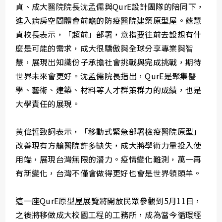
貞、成大醫院院長沈孟儒與QurE設計團隊的陪同下，
進入病房空間體會前瞻的防疫醫院建築原型屋。蘇慧
貞校長表示，「超前」部署，意指要往前去設想有什
麼是可能的需求，成大很驕傲與全球分享專業與智
慧，展現出知識份子承擔社會挑戰與完成挑戰，期待
世界未來會更好。沈孟儒院長指出，QurE是聚集醫
學、藝術、建築、材料等人才群策群力的成績，也是
大學責任的展現。
黃偉哲致詞表示，「移動式緊急部署檢疫醫院原型」
改善現有方艙醫院許多缺失，成大將學術力量投入使
用端，展現台灣無限的潛力。疫情變化難測，萬一再
有新變化，台灣不僅會做得更好也會是世界領頭羊。
這一座QurE原型屋展覽將開放民眾參觀到5月11日，
之後將移做成大校園工程的工務所，成為當今循環經