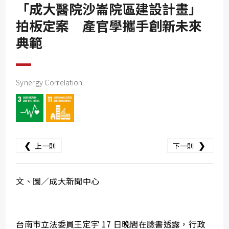
SDG10
「成大醫院沙崙院區建設計畫」
SDG11
拍板定案 產官學攜手創新未來
典範
SDG12
SDG13
SDG14
Synergy Correlation
SDG15
SDG16
SDG17
❮
❯
上一則
下一則
文、圖／成大新聞中心
台南市立法委員王定宇 17 日晚間在臉書透露，行政