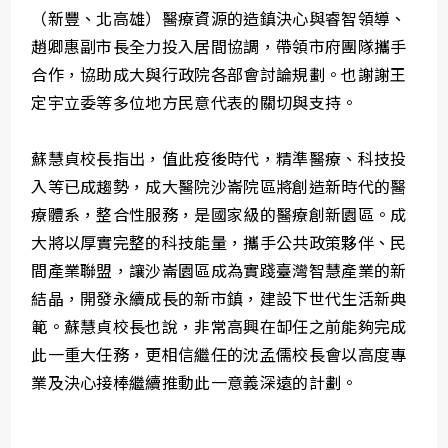
（新豐、北高雄）醫療資源的造鎮決心與睿智領導、
趙卿惠副市長全力投入居間協調，帶領市府團隊攜手
合作，協助成大與行政院各部會討論規劃。也謝謝王
定宇立委等多位地方民意代表的關切與支持。
蘇慧貞校長指出，值此疫後時代，精準醫療、科技投
入等已成趨勢，成大醫院沙崙院區將創造新時代的醫
療體系，整合性服務，是國家級的醫療創新園區。成
大將以厚實完整的科技能量，攜手公共政策夥伴、民
間產業聯盟，讓沙崙園區成為實踐臺灣智慧產業的新
結晶，開發永續成長的新市鎮，建設下世代生活新典
範。蘇慧貞校長也說，非常高興在缷任之前能夠完成
此一重大任務，更相信繼任的沈孟儒校長會以高度專
業及決心接棒繼續推動此一意義深遠的計劃。