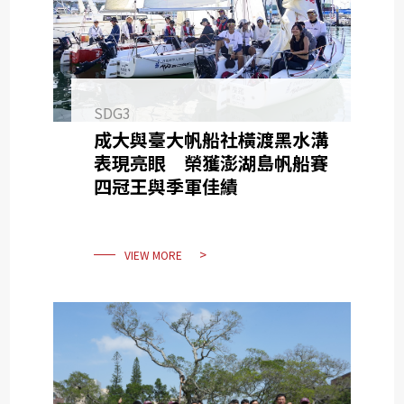
SDG3
成大與臺大帆船社橫渡黑水溝
表現亮眼 榮獲澎湖島帆船賽
四冠王與季軍佳績
VIEW MORE