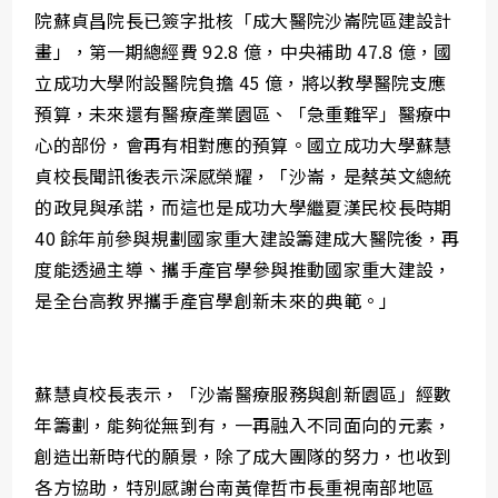
院蘇貞昌院長已簽字批核「成大醫院沙崙院區建設計
畫」，第一期總經費 92.8 億，中央補助 47.8 億，國
立成功大學附設醫院負擔 45 億，將以教學醫院支應
預算，未來還有醫療產業園區、「急重難罕」醫療中
心的部份，會再有相對應的預算。國立成功大學蘇慧
貞校長聞訊後表示深感榮耀，「沙崙，是蔡英文總統
的政見與承諾，而這也是成功大學繼夏漢民校長時期
40 餘年前參與規劃國家重大建設籌建成大醫院後，再
度能透過主導、攜手產官學參與推動國家重大建設，
是全台高教界攜手產官學創新未來的典範。」
蘇慧貞校長表示，「沙崙醫療服務與創新園區」經數
年籌劃，能夠從無到有，一再融入不同面向的元素，
創造出新時代的願景，除了成大團隊的努力，也收到
各方協助，特別感謝台南黃偉哲市長重視南部地區