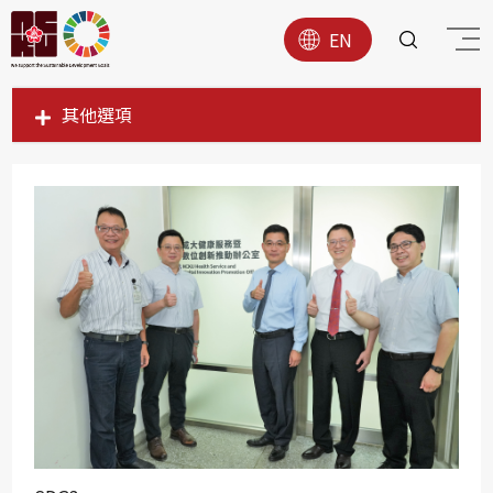
EN
其他選項
SDG1
SDG2
SDG3
SDG4
SDG5
SDG6
SDG7
SDG8
SDG9