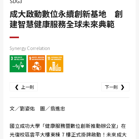
SDG3
SDG10
成大啟動數位永續創新基地 創
SDG11
建智慧健康服務全球未來典範
SDG12
SDG13
SDG14
Synergy Correlation
SDG15
SDG16
SDG17
❮
❯
上一則
下一則
文／劉姿佑 圖／翁進忠
國立成功大學「健康服務暨數位創新推動辦公室」在
光復校區雲平大樓東棟 7 樓正式掛牌啟動！未來成大