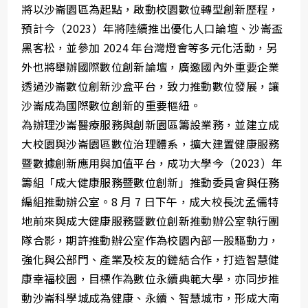
將以沙崙園區為起點，啟動校園數位轉型創新歷程，
預計今（2023）年將陸續推出優化人口論壇、沙崙盃
黑客松，並參加 2024 年台灣燈會等多元化活動，另
外也將舉辦國際數位創新論壇，廣邀國內外重要企業
透過沙崙數位創新沙盒平台，致力推動數位發展，讓
沙崙成為國際數位創新的重要樞紐。
為辦理沙崙醫療服務與創新園區籌設業務，並建立成
大校園與沙崙園區數位治理體系，擴大建置健康服務
暨數據創新應用與加值平台，成功大學今（2023）年
籌組「成大健康服務暨數位創新」推動委員會與任務
編組推動辦公室。8 月 7 日下午，成大校長沈孟儒特
地前來與成大健康服務暨數位創新推動辦公室執行團
隊合影，期許推動辦公室作為校園內部一股驅動力，
強化與公部門、產業及校友的鏈結合作，打造智慧健
康幸福校園，目標作為數位永續典範大學，亦同步推
動沙崙科學城成為健康、永續、智慧城市，形成大南