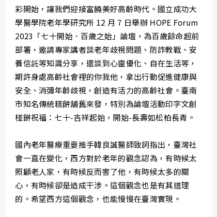
彩開始，讓我們迎接富饒美好高齡時代。國立成功大
學醫學院老年學研究所 12 月 7 日舉辦 HOPE Forum
2023「七十開始．百歲之始」論壇，為百歲餘命超前
部署，邀請專家講者談老年歧視問題、防詐教戰、安
養信託等知識分享，還談到心靈優化、自在生活等，
期許身處高齡社會裡的你我他，拿出行動促進健康與
安全、消彌年齡歧視，創造有活力的高齡社會。臺南
市知名傳統糕餅舖舊來發，特別為論壇活動印字文創
椪餅祝福：七十-吉祥起始，開始-長壽如松柏長青。
國內老年醫療重要推手韓良誠醫師致詞指出，臺灣社
會一直在變化，西方對於老年的觀念認為，有時候太
照顧老人家，有時候反而害了他，有時候太多的關
心，有時候卻是造成干涉。這個觀念也是有其道理
的。希望西方這個觀念，也能慢慢在臺灣實現。