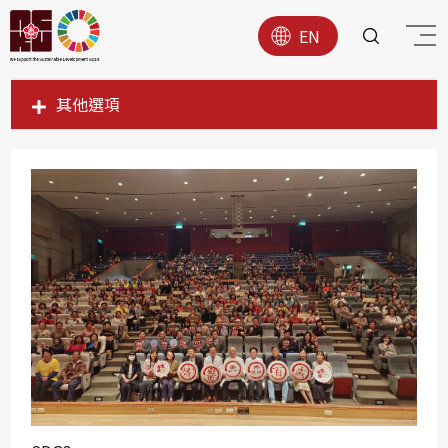
EN
其他選項
SDG1
SDG2
SDG3
SDG4
SDG5
SDG6
SDG7
SDG8
SDG9