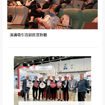
演講吸引百餘民眾聆聽