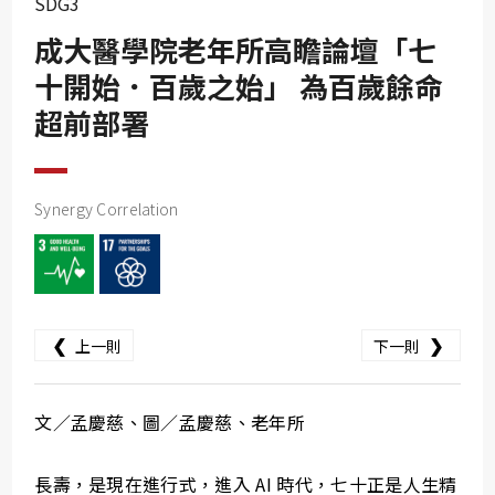
SDG3
SDG10
成大醫學院老年所高瞻論壇「七
SDG11
十開始．百歲之始」 為百歲餘命
SDG12
超前部署
SDG13
SDG14
SDG15
Synergy Correlation
SDG16
SDG17
❮
❯
上一則
下一則
文／孟慶慈、圖／孟慶慈、老年所
長壽，是現在進行式，進入 AI 時代，七十正是人生精