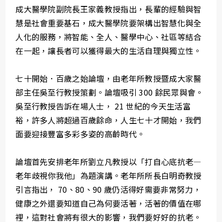
成大醫學院副院長王家義教授指出，長輩的經驗與智
慧是社會重要基石，成大醫學院要架構出智慧化與全
人化的服務，將智能、全人、醫學中心、社區等結合
在一起，讓長者可以獲得最大的生活自理與獨立性。
七十開始．百歲之始論壇，由老年所教授暨成大家醫
部主任吳至行教授策劃。論壇吸引 300 餘民眾與會。
吳至行教授告訴在場人士， 21 世紀的今天生活富
裕，許多人將超過百歲餘命，人生七十才開始，我們
面要迎接豐富多彩多姿的高齡時代。
論壇首先安排老年所劉立凡教授以「打自心底抗老—
老年歧視你我他」為題演講。老年所所長白明奇教授
引言指出， 70、80、90 歲仍活得好需要非常努力，
健康之外還要知道自己為何要活著，活著的價值在哪
裡，這對社會將有很大的影響，我們要好好的抗老。