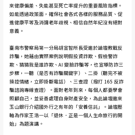
來健康偏差、失能甚至死亡率提升的重要風險指標。
如能透過政策面，確保社會各式各樣的服務品質、促
進健康平等及消彌老年歧視、相信自然年紀沒有絕對
意義。
臺南市警察局第一分局胡宣智所長受邀於論壇教戰反
詐騙，她藉由實際案例說明假投資詐欺、假檢警詐
欺、猜猜我是誰詐欺、AI 變臉詐騙等，也宣導防詐三
步驟，一聽（是否有詐騙關鍵字）、二掛（聽完不被
操控情緒，立即掛斷電話）、三查證（撥打 165 反詐
騙諮詢專線查證）。面對老年到來，每個人都要學會
照顧自己，並妥善處理自身財產安全，為此論壇邀來
玉山銀行介紹國外行之有年的「安養信託」。論壇壓
軸為作家王浩一以「退休．正是一個人生命旅行的開
始」為題演講。