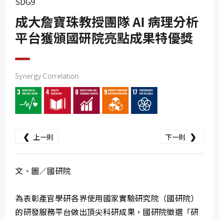
SDG9
SDG10
成大詹寶珠教授團隊 AI 病理分析
SDG11
平台獲頒國研院亮點成果特優獎
SDG12
SDG13
SDG14
Synergy Correlation
SDG15
SDG16
SDG17
❮
❯
上一則
下一則
文、圖／國研院
為表彰產官學研各界使用國家實驗研究院（國研院）
的研發服務平台做出頂尖科研成果，國研院徵選「研