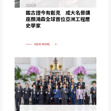
SDG9
鑑古證今有創見 成大名譽講
座顏鴻森全球首位亞洲工程歷
史學家
VIEW MORE