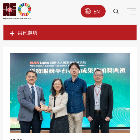
EN
其他選項
SDG1
SDG2
SDG3
SDG4
SDG5
SDG6
SDG7
SDG8
SDG9