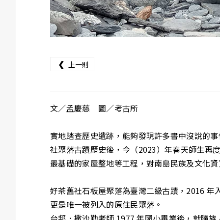
❮
上一則
文／孟慶慈 圖／考古所
實地踏查歷史遺跡，能夠發現許多書中沒說的事情
社聚落古蹟歷史後，今（2023）年春天師生
最基礎的家屋整地等工程，對南島民族及文化資
好茶舊社石板屋聚落為臺灣二級古蹟，2016 
更是唯一被列入的原住民聚落。
台邦．撒沙勒老師 1977 年國小畢業後，就