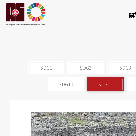
關
SDG1
SDG2
SDG3
SDG10
SDG11