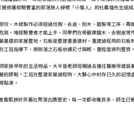
委託家屋修護經驗豐富的部落族人綽號「小獵人」的杜義雄先生組
部份，木樑製作必須經過伐樹、去皮、刨木、磨製等工序，再
危險，唯經驗豐者才能上手，同學們在旁觀摩鋸木、去樹皮等
最基礎的家屋整地。石板是整建重要建材，重建過程用的石板
在工班指導下，將倒落之石板依據尺寸與輕、重程度排列整齊
師家族早年的生活物品，大半是老師母親過去擔任醫療保健員
著的膠鞋。工班在整建家屋過程時，大夥心中封存已久的記憶
等點滴。
鄉踏查魯凱族好茶舊社聚落古蹟歷史，每一次都收穫良多，師生已著