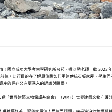
！國立成功大學考古學研究所台邦．撒沙勒老師，繼 2022
再度前往。此行目的在了解原住民如何重建傳統石板家屋，學生
資產的保存又有更深入的認識與體悟。
年入選「世界建築文物保護基金會」（WMF）世界建築文物守
隨族人遷離舊好茶，聚落家屋無人居住而傾頹，幾乎淹沒於荒煙蔓草