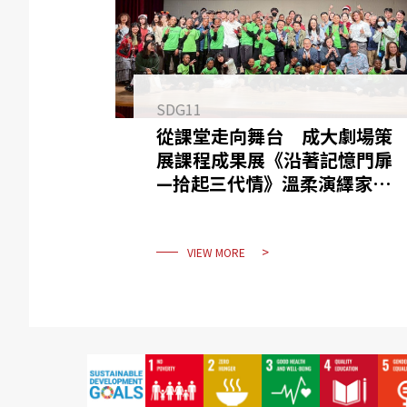
SDG11
從課堂走向舞台 成大劇場策
展課程成果展《沿著記憶門扉
—拾起三代情》溫柔演繹家庭
記憶
VIEW MORE