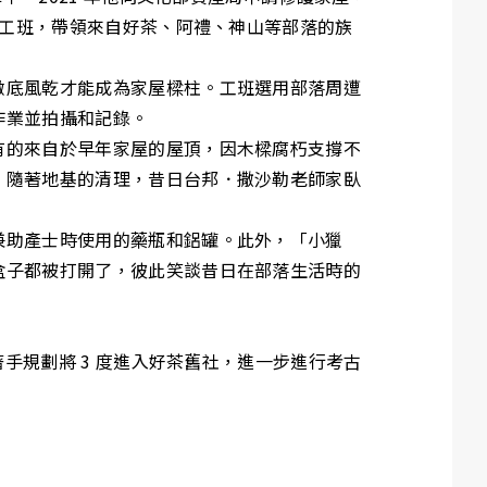
成工班，帶領來自好茶、阿禮、神山等部落的族
徹底風乾才能成為家屋樑柱。工班選用部落周遭
作業並拍攝和記錄。
有的來自於早年家屋的屋頂，因木樑腐朽支撐不
。隨著地基的清理，昔日台邦．撒沙勒老師家臥
兼助產士時使用的藥瓶和鋁罐。此外，「小獵
盒子都被打開了，彼此笑談昔日在部落生活時的
手規劃將 3 度進入好茶舊社，進一步進行考古