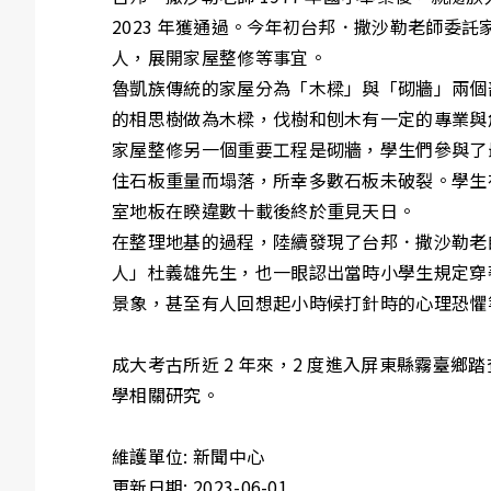
2023 年獲通過。今年初台邦．撒沙勒老師
人，展開家屋整修等事宜。
魯凱族傳統的家屋分為「木樑」與「砌牆」兩個
的相思樹做為木樑，伐樹和刨木有一定的專業與
家屋整修另一個重要工程是砌牆，學生們參與了
住石板重量而塌落，所幸多數石板未破裂。學生
室地板在睽違數十載後終於重見天日。
在整理地基的過程，陸續發現了台邦．撒沙勒老
人」杜義雄先生，也一眼認出當時小學生規定穿
景象，甚至有人回想起小時候打針時的心理恐懼
成大考古所近 2 年來，2 度進入屏東縣霧臺
學相關研究。
維護單位: 新聞中心
更新日期: 2023-06-01