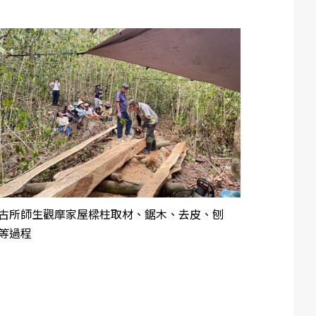
古所師生觀摩家屋樑柱取材、鋸木、去皮、刨
等過程