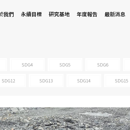
於我們
永續目標
研究基地
年度報告
最新消息
研討會
SDG4
SDG5
SDG6
SDG12
SDG13
SDG14
SDG15