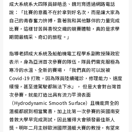
成大系統系大四隊員薛皓丞、魏珩育透過網路電話
說：「比賽的意義不在於拿到好名次，而是讓大家為
自己的青春奮力拚搏，靠著我和其他夥伴的力量完成
比賽，這樣甘苦與喜悅交織的競賽體驗，真的是求學
期間最精采、奇幻的旅程。」
指導老師成大系統及船舶機電工程學系副教授陳政宏
表示，身為亞洲首次參賽的隊伍，隊員們需克服極為
寒冷的水溫、全新的賽場，「我們真的可以說被
Covid-19 打敗，因為隊員陸續確診，修理能力、速度
緩慢，甚至連駕駛都無法下水」， 但是大會對台灣首
次參賽，就能打造出具有流力平滑表面
（Hydrodynamic Smooth Surface）且機能齊全的
潛艇都感到相當驚喜，加上比第一次參賽的英國南安
普敦大學早完成測試，因此獲得大會頒發最佳新人
獎。明年二月主辦歐洲國際潛艇大賽的教授，有望來