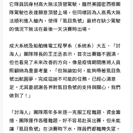
它隊員因身材高大無法頂替駕駛，雖然美國密西根團
隊駕駛也表達願意頂替上場，但同樣因為人高馬大無
法順利進入艙內，使得「虱目魚號」最終在缺少駕駛
的情況下無法在最後一天決賽時出場。
成大系統及船舶機電工程學系（系統系）大五、「討
海人」團隊隊長的王丕丞表示，首次出賽雖不圓滿，
但也看見了未來改善的方向，像是疫情期間應將人員
照顧納為重要考量，「但無論如何，能夠帶著虱目魚
號出航圓夢，完成這趟不可能的任務，已經心滿意
足。尤其要感謝各界對虱目魚號的支持與關心，我們
做到了！」
「討海人」團隊兩年多來逐一克服工程難題、資金籌
措、團隊運作各種難題，好不容易赴英出賽，但未能
讓「虱目魚號」在決賽時下水，隊員們都難掩失望。