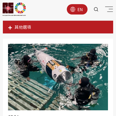
EN
其他選項
SDG1
SDG2
SDG3
SDG4
SDG5
SDG6
SDG7
SDG8
SDG9