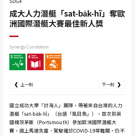
SDG4
SDG10
成大人力潛艇「sat-ba̍k-hî」奪歐
SDG11
洲國際潛艇大賽最佳新人獎
SDG12
SDG13
SDG14
Synergy Correlation
SDG15
SDG16
SDG17
❮
❯
上一則
下一則
國立成功大學「討海人」團隊，帶著來自台灣的人力
潛艇「sat-ba̍k-hî」（台語「虱目魚」），首次到英
國樸茨茅斯（Portsmouth）參加歐洲國際潛艇大
賽，遇上馬達失靈、駕駛確診COVID-19等難關，仍不