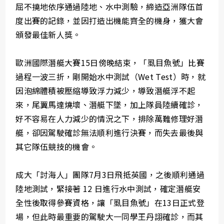
屈不撓地依序通過陸地、水中測驗，締造亞洲隊伍首
度出賽的記錄，並因打造出機能齊全的機身，獲大會
頒發最佳新人獎。
歐洲國際潛艇大賽15日傍晚結束，「虱目魚號」比賽
過程一波三折，剛開始水中測試（Wet Test）時，就
因泡綿體積被壓縮導致浮力減少，導致潛艇浮不起
來，尾翼馬達燒壞、潛艇下墜，加上隊員陸續確診，
好不容易在人力減少的情況之下，排除萬難修理好潛
艇，卻因駕駛確診無法順利進行決賽，而失去最後與
其它隊伍競技的機會。
成大「討海人」團隊7月3日飛抵英國，之後順利通過
陸地測試，緊接著 12 日進行水中測試，確定潛艇安
全性後取得參賽資格，讓「虱目魚號」在13日正式登
場，但此時最重要的駕駛大一同學王丹詡確診，而其