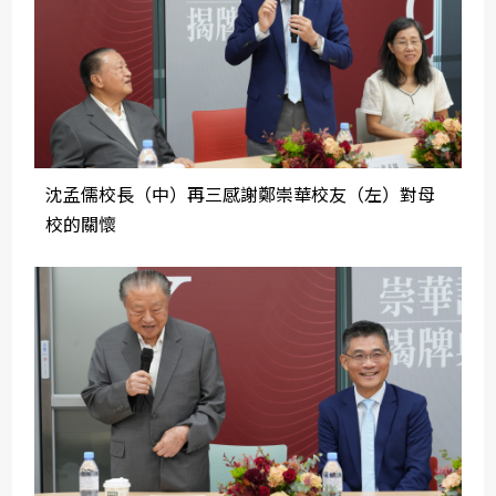
沈孟儒校長（中）再三感謝鄭崇華校友（左）對母
校的關懷