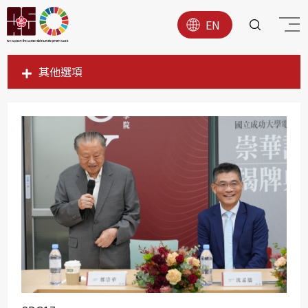
EN
其他選項
SDG1
SDG2
SDG3
SDG4
SDG5
SDG6
SDG7
SDG8
SDG9