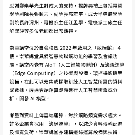
感謝鄭崇華先生對成大的支持，揭牌典禮上包括電資
學院副院長張順志、副院長高宏宇、成大半導體學院
副院長許渭州、電機系主任江孟學、電機系工廠主任
解巽評等多位老師都出席觀禮。
崇華講堂位於自強校區 2022 年啟用之「啟端館」４
樓。崇華講堂具備智慧物聯網功能的學習及會議功
能。講堂內嵌有 AIoT（人工智慧物聯網）及邊緣運算
（Edge Computing）之技術與設備、環控攝影機等
設備，在此可以蒐集或擷取訓練人工智慧所需的資料
或數據，透過雲端運算即時進行人工智慧辨識或分
析，開發 AI 模型。
考量到資料上傳雲端運算，對於網路頻寬需求極大。
許多企業會採用「邊緣運算」，以減少資料傳輸延遲
及頻寬負荷。崇華講堂亦建構邊緣運算設備與技術，