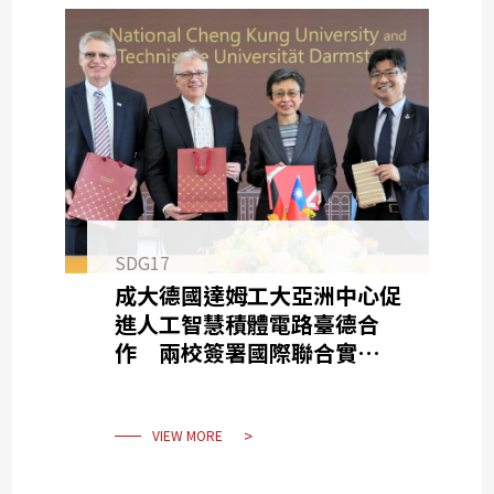
SDG17
成大德國達姆工大亞洲中心促
進人工智慧積體電路臺德合
作 兩校簽署國際聯合實驗室
加入後摩爾時代新賽局
VIEW MORE