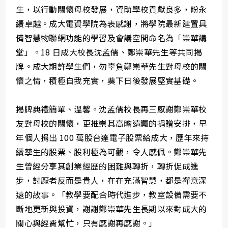
生，以行動關懷母校發展，資助學校貢獻良多，盼永
續卓越。成大電資學院為表感謝，將學院最新建置具
備智慧物聯網功能的學習及會議空間命名為「崇華講
堂」。18 日成大校長沈孟儒、鄭崇華先生等共同揭
牌。成大期許學生們，勿辜負鄭崇華先生對母校的關
懷之情，積極自我充實，奠下日後發展堅實基礎。
揭牌典禮簡單、溫馨。沈孟儒校長再三感謝鄭崇華校
友對母校的關懷，更推崇其高瞻遠矚的捐贈安排，早
年個人捐出 100 萬股台達電子股票給成大，歷年來持
續孳生的股票、股利極為可觀，令人感佩。鄭崇華先
生曾經分享其創業經歷的困難與轉折，轉折促成進
步，討厭者反而是貴人，在在充滿智慧，都是禪意深
遠的故事。「教學要配合時代進步，教室設備需要不
斷地更新與投資，謝謝鄭崇華先生長期以來對成大的
關心與經費幫忙，只有感謝再感謝。」