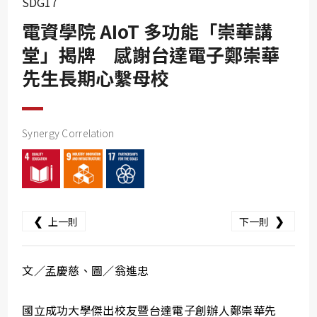
SDG17
SDG10
電資學院 AIoT 多功能「崇華講
SDG11
堂」揭牌 感謝台達電子鄭崇華
SDG12
先生長期心繫母校
SDG13
SDG14
SDG15
Synergy Correlation
SDG16
SDG17
❮
❯
上一則
下一則
文／孟慶慈、圖／翁進忠
國立成功大學傑出校友暨台達電子創辦人鄭崇華先