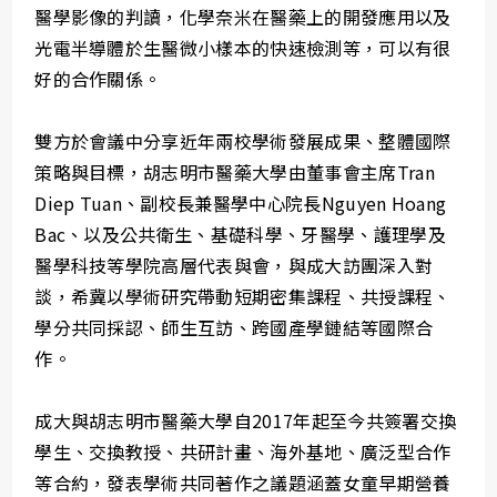
醫學影像的判讀，化學奈米在醫藥上的開發應用以及
光電半導體於生醫微小樣本的快速檢測等，可以有很
好的合作關係。
雙方於會議中分享近年兩校學術發展成果、整體國際
策略與目標，胡志明市醫藥大學由董事會主席Tran
Diep Tuan、副校長兼醫學中心院長Nguyen Hoang
Bac、以及公共衛生、基礎科學、牙醫學、護理學及
醫學科技等學院高層代表與會，與成大訪團深入對
談，希冀以學術研究帶動短期密集課程、共授課程、
學分共同採認、師生互訪、跨國產學鏈結等國際合
作。
成大與胡志明市醫藥大學自2017年起至今共簽署交換
學生、交換教授、共研計畫、海外基地、廣泛型合作
等合約，發表學術共同著作之議題涵蓋女童早期營養