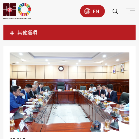
EN
其他選項
SDG1
SDG2
SDG3
SDG4
SDG5
SDG6
SDG7
SDG8
SDG9