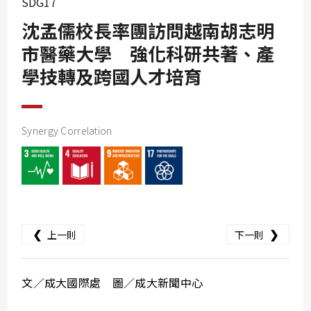
SDG17
SDG10
沈孟儒校長率團訪問越南胡志明
SDG11
市醫藥大學 強化科研共著、產
SDG12
學技轉及跨國人才培育
SDG13
SDG14
SDG15
Synergy Correlation
SDG16
SDG17
❮
❯
上一則
下一則
文／成大國際處 圖／成大新聞中心